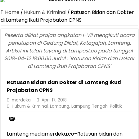
Dirut Jasa Raharja Dampingi Wamenhub Tinjau Penanganan Korban
Home
/
Hukum & Kriminal
/
Ratusan Bidan dan Dokter
Pastikan Pelayanan Maksimal, Direksi Jasa Raharja Tinjau Korban 
di Lamteng Ikuti Prajabatan CPNS
Dirut Jasa Raharja Dampingi Wamenhub Tinjau Penanganan Korban
Peserta diklat prajab angkatan I-VII mengikuti acara
Jasa Raharja Jamin Seluruh Korban Kebakaran KM Mutiara Sentosa 
penutupan di Gedung Diklat, Kotagajah, Lamteng,
Artikel ini telah tayang di Lampost.co pada tanggal
Gelar Audiensi, Jasa Raharja dan Kementerian PANRB Perkuat K
2018-04-12 18:00:00 Judul : "Ratusan Bidan dan Dokter
Berkontribusi terhadap Keselamatan dan Mobilitas Masyarakat, Jasa
di Lamteng Ikuti Prajabatan CPNS"
Pemprov Lampung Dukung Penuh Lampung Financial Festival, Perk
Ratusan Bidan dan Dokter di Lamteng Ikuti
Pengesahan Raperda APBD 2025 Jadi Langkah Penguatan Akuntabi
Prajabatan CPNS
Ketua PMI Provinsi Lampung Lantik Pengurus PMI Lampung Selat
merdeka
April 17, 2018
Hukum & Kriminal
,
Lampung
,
Lampung Tengah
,
Politik
Lamteng,mediamerdeka.co–Ratusan bidan dan