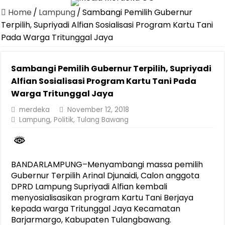
Home
/
Lampung
/
Sambangi Pemilih Gubernur
Canangkan Desa TAPIS dan Luncurkan Sekolah Lansia di Kampun
Terpilih, Supriyadi Alfian Sosialisasi Program Kartu Tani
Pemprov Lampung Berhasil Kendalikan Inflasi, Jadi Provinsi dengan 
Pada Warga Tritunggal Jaya
Pemprov Lampung Perkuat Pembangunan Rumah Layak Huni untuk
Dirut Jasa Raharja Dampingi Wamenhub Tinjau Penanganan Korban
Sambangi Pemilih Gubernur Terpilih, Supriyadi
Alfian Sosialisasi Program Kartu Tani Pada
Pastikan Pelayanan Maksimal, Direksi Jasa Raharja Tinjau Korban 
Warga Tritunggal Jaya
Dirut Jasa Raharja Dampingi Wamenhub Tinjau Penanganan Korban
merdeka
November 12, 2018
Jasa Raharja Jamin Seluruh Korban Kebakaran KM Mutiara Sentosa 
Lampung
,
Politik
,
Tulang Bawang
Gubernur Mirza Ajak IAI Darul Fattah Cetak SDM Adaptif Berland
Purnama Wulan Sari Mirza Buka SiSeSa Roadshow Lampung 2026, Do
BANDARLAMPUNG–Menyambangi massa pemilih
Gubernur Terpilih Arinal Djunaidi, Calon anggota
DPRD Lampung Supriyadi Alfian kembali
menyosialisasikan program Kartu Tani Berjaya
kepada warga Tritunggal Jaya Kecamatan
Barjarmargo, Kabupaten Tulangbawang.