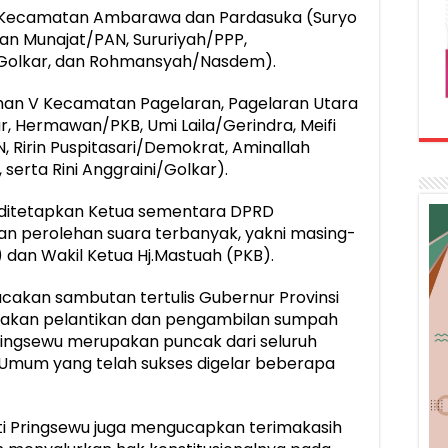
IV Kecamatan Ambarawa dan Pardasuka (Suryo
an Munajat/PAN, Sururiyah/PPP,
ni/Golkar, dan Rohmansyah/Nasdem).
ihan V Kecamatan Pagelaran, Pagelaran Utara
 Hermawan/PKB, Umi Laila/Gerindra, Meifi
, Ririn Puspitasari/Demokrat, Aminallah
 serta Rini Anggraini/Golkar).
 ditetapkan Ketua sementara DPRD
n perolehan suara terbanyak, yakni masing-
dan Wakil Ketua Hj.Mastuah (PKB).
cakan sambutan tertulis Gubernur Provinsi
takan pelantikan dan pengambilan sumpah
ringsewu merupakan puncak dari seluruh
Umum yang telah sukses digelar beberapa
i Pringsewu juga mengucapkan terimakasih