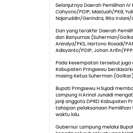
Selanjutnya Daerah Pemilihan 
Cahyono/PDIP, Mastuah/PKB, Yuli
Najaruddin/Gerindra, Rita Irvia
Dan yang terakhir Daerah Pemil
dan Banyumas (Suherman/Golkar,
Anindya/PKS, Hartono Rosadi/PAN
Adisyanto/PDIP, Johan Arifin/PPP,
Pada kesempatan tersebut juga
Kabupaten Pringsewu berdasarka
masing Ketua Suherman (Golkar) 
Bupati Pringsewu H.Sujadi memba
Lampung H.Arinal Junaidi menga
janji anggota DPRD Kabupaten P
tahapan pelaksanaan Pemilihan 
waktu lalu.
Gubernur Lampung melalui Bupat