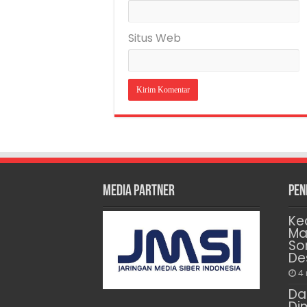
Situs Web
Media Partner
Pen
Ke
Ma
So
De
4
Da
Di