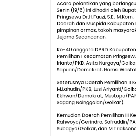
Acara pelantikan yang berlangs
Senin (19/8) ini dihadiri oleh Bup
Pringsewu Dr.H.Fauzi, S.E., M.Kom.,
Daerah dan Muspida Kabupaten Pr
pimpinan ormas, tokoh masyaraka
Jejama Secancanan.
Ke-40 anggota DPRD Kabupaten P
Pemilihan I Kecamatan Pringsew
Irianto/PKB, Asita Nurgaya/Golka
Sapuan/Demokrat, Homsi Wastob
Seterusnya Daerah Pemilihan II 
M.Lahudin/PKB, Lusi Ariyanti/Golk
Ekhwan/Demokrat, Mustopa/PAN, 
Sagang Nainggolan/Golkar).
Kemudian Daerah Pemilihan III K
Rahwoyo/Gerindra, Safruddin/PAN
Subagyo/Golkar, dan M.Triakson