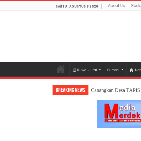
About Us
Reda
SABTU , AGUSTUS 8 2026
Ruwai Jurai
Sumsel
Nas
Breaking News
Canangkan Desa TAPIS 