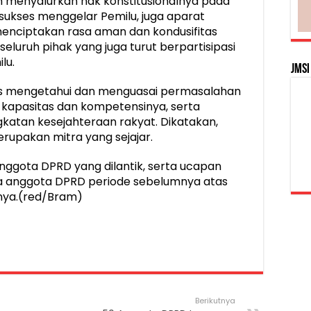
h menyalurkan hak konstitusionalnya pada
h sukses menggelar Pemilu, juga aparat
menciptakan rasa aman dan kondusifitas
eluruh pihak yang juga turut berpartisipasi
lu.
JMSI
s mengetahui dan menguasai permasalahan
 kapasitas dan kompetensinya, serta
atan kesejahteraan rakyat. Dikatakan,
upakan mitra yang sejajar.
anggota DPRD yang dilantik, serta ucapan
da anggota DPRD periode sebelumnya atas
anya.(red/Bram)
Berikutnya