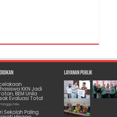
didikan
Layanan Publik
celakaan
hasiswa KKN Jadi
rotan, BEM Unila
sak Evaluasi Total
 minggu lalu
ri Sekolah Paling
minati Hingga