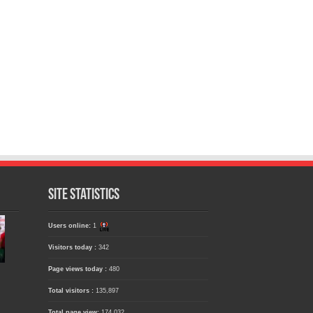
Site Statistics
Users online:
1
Visitors today :
342
Page views today :
480
Total visitors :
135,897
Total page view:
174,032