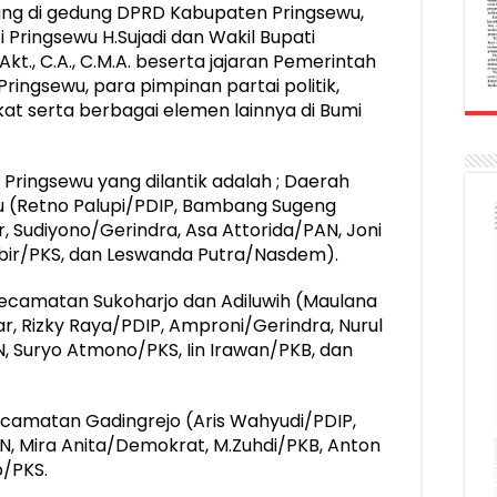
ung di gedung DPRD Kabupaten Pringsewu,
ati Pringsewu H.Sujadi dan Wakil Bupati
 Akt., C.A., C.M.A. beserta jajaran Pemerintah
ingsewu, para pimpinan partai politik,
t serta berbagai elemen lainnya di Bumi
ringsewu yang dilantik adalah ; Daerah
u (Retno Palupi/PDIP, Bambang Sugeng
r, Sudiyono/Gerindra, Asa Attorida/PAN, Joni
ir/PKS, dan Leswanda Putra/Nasdem).
Kecamatan Sukoharjo dan Adiluwih (Maulana
ar, Rizky Raya/PDIP, Amproni/Gerindra, Nurul
Suryo Atmono/PKS, Iin Irawan/PKB, dan
ecamatan Gadingrejo (Aris Wahyudi/PDIP,
, Mira Anita/Demokrat, M.Zuhdi/PKB, Anton
o/PKS.