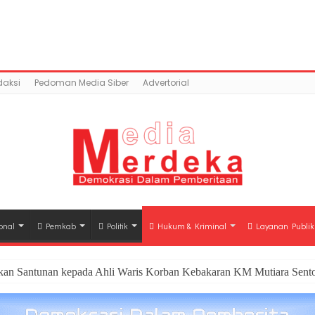
content/uploads/2019/05/penghargaan-entitas-pemerint
11060917/domains/mediamerdeka.co/public_html/w
class-opengraph.php
on line
630
daksi
Pedoman Media Siber
Advertorial
onal
Pemkab
Politik
Hukum & Kriminal
Layanan Publik
hkan Santunan kepada Ahli Waris Korban Kebakaran KM Mutiara Sento