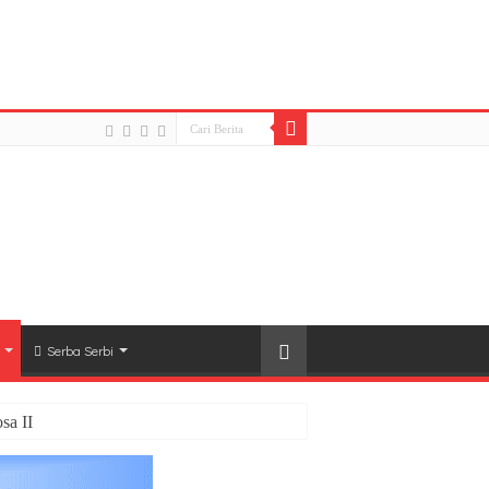
ah_20180920_162454.jpg): Failed to open stream:
p-content/plugins/easy-social-share-
Serba Serbi
sa II