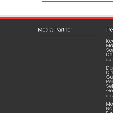
Media Partner
Pe
Ke
Ma
So
De
4 
Da
Di
Gu
Pe
Se
Ge
Ju
Mo
Na