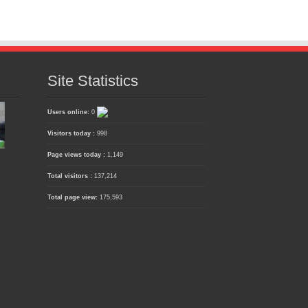
Site Statistics
Users online:
0
Visitors today :
998
Page views today :
1,149
Total visitors :
137,214
Total page view:
175,593