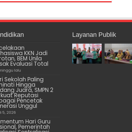
ndidikan
Layanan Publik
celakaan
hasiswa KKN Jadi
rotan, BEM Unila
sak Evaluasi Total
minggu lalu
ri Sekolah Paling
minati Hingga
dang Juara, SMPN 2
rkuat Reputasi
bagai Pencetak
nerasi Unggul
li 5, 2026
mentum Hari Guru
sional, Pemerintah