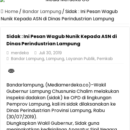
Canangkan Desa TAPIS dan Luncurkan Sekolah Lansia di Kampun
Home
/
Bandar Lampung
/
Sidak : Ini Pesan Wagub
Pemprov Lampung Berhasil Kendalikan Inflasi, Jadi Provinsi dengan 
Nunik Kepada ASN di Dinas Perindustrian Lampung
Pemprov Lampung Perkuat Pembangunan Rumah Layak Huni untuk
Sidak : Ini Pesan Wagub Nunik Kepada ASN di
Dirut Jasa Raharja Dampingi Wamenhub Tinjau Penanganan Korban
Dinas Perindustrian Lampung
Pastikan Pelayanan Maksimal, Direksi Jasa Raharja Tinjau Korban 
merdeka
Juli 30, 2019
Dirut Jasa Raharja Dampingi Wamenhub Tinjau Penanganan Korban
Bandar Lampung
,
Lampung
,
Layanan Publik
,
Pemkab
Jasa Raharja Jamin Seluruh Korban Kebakaran KM Mutiara Sentosa 
Gubernur Mirza Ajak IAI Darul Fattah Cetak SDM Adaptif Berland
Bandarlampung, (Mediamerdeka.co)–Wakil
Purnama Wulan Sari Mirza Buka SiSeSa Roadshow Lampung 2026, Do
Gubernur Lampung Chusnunia Chalim melakukan
inspeksi dadakan (sidak) ke OPD di lingkungan
Pemprov Lampung, kali ini sidak dilaksanakan ke
Dinas Perindustrian Provinsi Lampung, Rabu
(30/07/2019).
Diungkapkan Wakil Gubernur, Sidak guna
meningkatkan kedisiplinan Aparatur Sipil Negara,