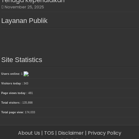
Tenaga Kependidikan
November 25, 2025
Layanan Publik
Site Statistics
Users online:
1
Visitors today :
343
Page views today :
481
Total visitors :
135,898
Total page view:
174,033
About Us
| TOS
| Disclaimer
| Privacy Policy