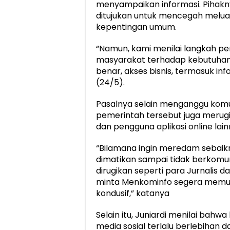
menyampaikan informasi. Pihak
ditujukan untuk mencegah meluas
kepentingan umum.
“Namun, kami menilai langkah pe
masyarakat terhadap kebutuhan 
benar, akses bisnis, termasuk inf
(24/5).
Pasalnya selain menganggu komu
pemerintah tersebut juga merugi
dan pengguna aplikasi online lain
“Bilamana ingin meredam sebaikny
dimatikan sampai tidak berkomun
dirugikan seperti para Jurnalis 
minta Menkominfo segera memulih
kondusif,” katanya
Selain itu, Juniardi menilai bah
media sosial terlalu berlebihan da