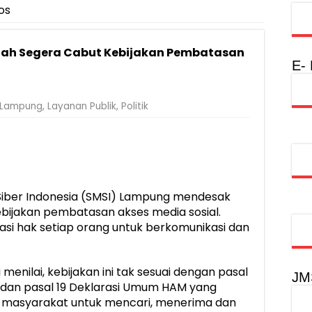
os
injau Penanganan Korban KM Mutiara Sentosa II di RS PHC Surabay
aran KM Mutiara Sentosa II di Perairan Sumenep
tah Segera Cabut Kebijakan Pembatasan
nterian PANRB Perkuat Koordinasi Tingkatkan Kepatuhan PKB dan 
E-
obilitas Masyarakat, Jasa Raharja Raih Penghargaan di Ajang Transpo
Lampung
,
Layanan Publik
,
Politik
syarakat Akhiri Lawan Arus, Wujudkan Budaya Keselamatan Berlalu Li
rgi Keselamatan Lalu Lintas dan Kepatuhan Pajak Kendaraan
rpustakaan Jadi Ruang Edukasi dan Rekreasi Keluarga
Siber Indonesia (SMSI) Lampung mendesak
ijakan pembatasan akses media sosial.
asi hak setiap orang untuk berkomunikasi dan
menilai, kebijakan ini tak sesuai dengan pasal
JM
dan pasal 19 Deklarasi Umum HAM yang
masyarakat untuk mencari, menerima dan