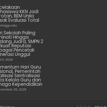
celakaan
hasiswa KKN Jadi
rotan, BEM Unila
sak Evaluasi Total
minggu lalu
ri Sekolah Paling
minati Hingga
dang Juara, SMPN 2
rkuat Reputasi
bagai Pencetak
nerasi Unggul
li 5, 2026
mentum Hari Guru
sional, Pemerintah
alisasi Sentralisasi
ta Kelola Guru dan
naga Kependidikan
vember 25, 2025