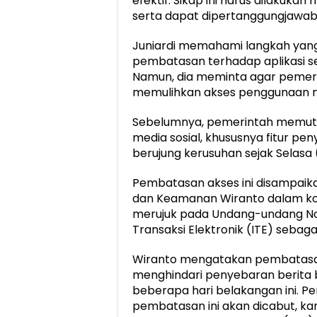
efektif. Sikap ini harus dilakuka
serta dapat dipertanggungjawa
Juniardi memahami langkah yan
pembatasan terhadap aplikasi sej
Namun, dia meminta agar pemer
memulihkan akses penggunaan m
Sebelumnya, pemerintah memut
media sosial, khususnya fitur p
berujung kerusuhan sejak Selasa
Pembatasan akses ini disampaikan
dan Keamanan Wiranto dalam kon
merujuk pada Undang-undang Nom
Transaksi Elektronik (ITE) sebag
Wiranto mengatakan pembatasan 
menghindari penyebaran berita 
beberapa hari belakangan ini. 
pembatasan ini akan dicabut, ka