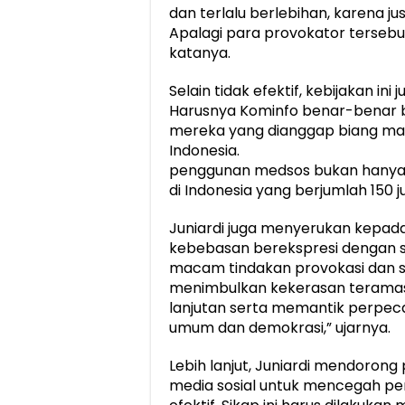
dan terlalu berlebihan, karena j
Apalagi para provokator tersebu
katanya.
Selain tidak efektif, kebijakan in
Harusnya Kominfo benar-benar b
mereka yang dianggap biang mas
Indonesia.
penggunan medsos bukan hanya a
di Indonesia yang berjumlah 150
Juniardi juga menyerukan kepa
kebebasan berekspresi dengan s
macam tindakan provokasi dan s
menimbulkan kekerasan teramasu
lanjutan serta memantik perpe
umum dan demokrasi,” ujarnya.
Lebih lanjut, Juniardi mendoro
media sosial untuk mencegah pen