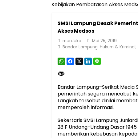
Kebijakan Pembatasan Akses Meds
Dirut Jasa Raharja Dampingi Wamenhub T
Jasa Raharja Jamin Seluruh Korban Kebak
SMSI Lampung Desak Pemerin
Gelar Audiensi, Jasa Raharja dan Keme
Akses Medsos
Berkontribusi terhadap Keselamatan dan M
merdeka
Mei 25, 2019
Bandar Lampung
,
Hukum & Kriminal
,
Jasa Raharja dan Korlantas Polri Ajak Ma
FLLAJ Kabupaten Tanggamus Perkuat Sine
Festival Literasi Lampung 2026 Dorong Pe
Bandar Lampung–Serikat Media 
pemerintah segera mencabut keb
Langkah tersebut dinilai membat
memperoleh informasi.
Sekertaris SMSI Lampung Juniardi 
28 F Undang-Undang Dasar 1945 
memberikan kebebasan kepada 