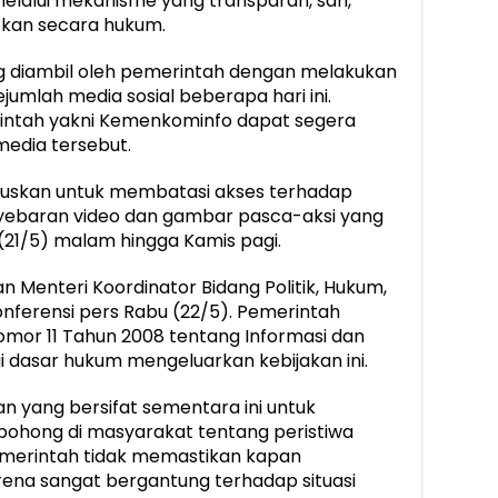
n melalui mekanisme yang transparan, sah,
bkan secara hukum.
g diambil oleh pemerintah dengan melakukan
umlah media sosial beberapa hari ini.
intah yakni Kemenkominfo dapat segera
edia tersebut.
uskan untuk membatasi akses terhadap
enyebaran video dan gambar pasca-aksi yang
 (21/5) malam hingga Kamis pagi.
 Menteri Koordinator Bidang Politik, Hukum,
ferensi pers Rabu (22/5). Pemerintah
or 11 Tahun 2008 tentang Informasi dan
ai dasar hukum mengeluarkan kebijakan ini.
yang bersifat sementara ini untuk
bohong di masyarakat tentang peristiwa
Pemerintah tidak memastikan kapan
rena sangat bergantung terhadap situasi