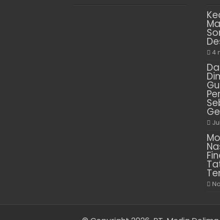
Ke
Ma
So
De
4 
Da
Di
Gu
Pe
Se
Ge
Ju
Mo
Na
Fin
Ta
Te
No