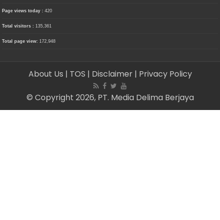
Page views today :
420
Total visitors :
135,361
Total page view:
172,948
About Us
| TOS
| Disclaimer
| Privacy Policy
© Copyright 2026, PT. Media Delima Berjaya