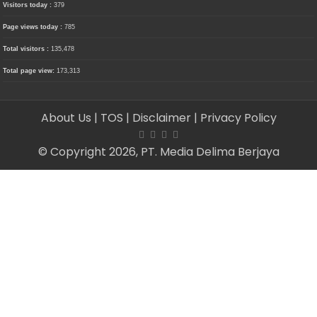
Visitors today :
379
Page views today :
785
Total visitors :
135,478
Total page view:
173,313
About Us
| TOS
| Disclaimer
| Privacy Policy
© Copyright 2026, PT. Media Delima Berjaya