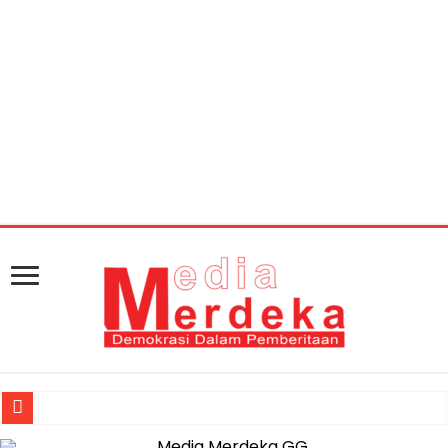
Warning
: getimagesize(https://mediamerdeka.co/wp-
content/uploads/2019/09/PASIISIN-660x330.jpg): Failed
to open stream: HTTP request failed! HTTP/1.1 404 Not
Found in
/home/u711060917/domains/mediamerdeka.co/pub
content/plugins/easy-social-share-
buttons3/lib/modules/social-share-
optimization/class-opengraph.php
on line
630
Jasa Raharja Serahkan Santunan kepada Ahli Waris Korban Kebakar