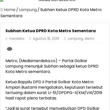
Canangkan Desa TAPIS dan Luncurkan Sekolah Lansia di Kampun
Home
/
Lampung
/
Subhan Ketua DPRD Kota Metro
Pemprov Lampung Berhasil Kendalikan Inflasi, Jadi Provinsi dengan 
Sementara
Pemprov Lampung Perkuat Pembangunan Rumah Layak Huni untuk
Subhan Ketua DPRD Kota Metro Sementara
Dirut Jasa Raharja Dampingi Wamenhub Tinjau Penanganan Korban
merdeka
Agustus 18, 2019
Lampung
,
Metro
Pastikan Pelayanan Maksimal, Direksi Jasa Raharja Tinjau Korban 
Dirut Jasa Raharja Dampingi Wamenhub Tinjau Penanganan Korban
Jasa Raharja Jamin Seluruh Korban Kebakaran KM Mutiara Sentosa 
Metro, (Mediamerdeka.co) – Partai Golkar
Gubernur Mirza Ajak IAI Darul Fattah Cetak SDM Adaptif Berland
Lampung menunjuk Subhan sebagai ketua DPRD
Kota Metro sementara.
Purnama Wulan Sari Mirza Buka SiSeSa Roadshow Lampung 2026, Do
Ketua Bappilu DPD II Partai Golkar Kota Metro
Ampian Bustami mengatakan, keputusan tersebut
tertuang dalam surat U-51/DPDPG-II/KM/VIII/2019
hasil rapat pleno terbatas.
“Jadi isi surat tersebut menyebutkan DPD Golkar