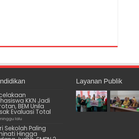
ndidikan
Layanan Publik
celakaan
hasiswa KKN Jadi
rotan, BEM Unila
sak Evaluasi Total
minggu lalu
ri Sekolah Paling
minati Hingga