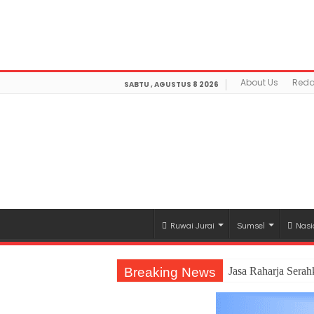
Warning
: getimagesize(https://mediamerdeka.co/wp-con
/home/u711060917/domains/mediamerdeka.co/publi
optimization/class-opengraph.php
on line
630
About Us
Reda
SABTU , AGUSTUS 8 2026
Ruwai Jurai
Sumsel
Nasi
Breaking News
Jasa Raharja Sera