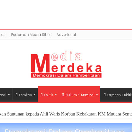
tent/uploads/2018/03/thumbnail-1.jpg): Failed to open s
c_html/wp-content/plugins/easy-social-share-but
ksi
Pedoman Media Siber
Advertorial
onal
Pemkab
Politik
Hukum & Kriminal
Layanan Publik
hkan Santunan kepada Ahli Waris Korban Kebakaran KM Mutiara Sento