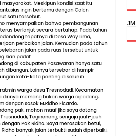
asyarakat. Meskipun kondisi saat itu
antusias ingin bertemu dengan Calon
t satu tersebut.
JM
idho menyampaikan bahwa pembangunan
g terus berlanjut secara bertahap. Pada tahun
Kedondong tepatnya di Desa Way Lima,
erjaan perbaikan jalan. Kemudian pada tahun
pelebaran jalan pada ruas tersebut untuk
g kian padat.
ndong di Kabupaten Pasawaran hanya satu
lah dibangun. Lainnya tersebar di hampir
gan kota-kota penting di seluruh
Suratmin warga desa Tresnodadi, Kecamatan
 dirinya memang bukan warga cipadang,
m dengan sosok M.Ridho Ficardo.
dang pak, mohon maaf jika saya datang
Tresnodadi, Tegineneng, sengaja jauh-jauh
 dengan Pak Ridho. Saya merasakan betul,
dho banyak jalan terbukti sudah diperbaiki,