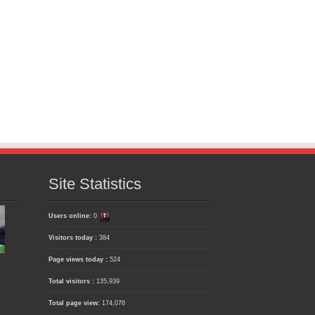
Site Statistics
Users online:
0
Visitors today :
384
Page views today :
524
Total visitors :
135,939
Total page view:
174,076