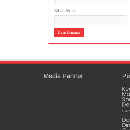
Situs Web
Media Partner
Pe
Ke
Ma
So
De
4 
Da
Di