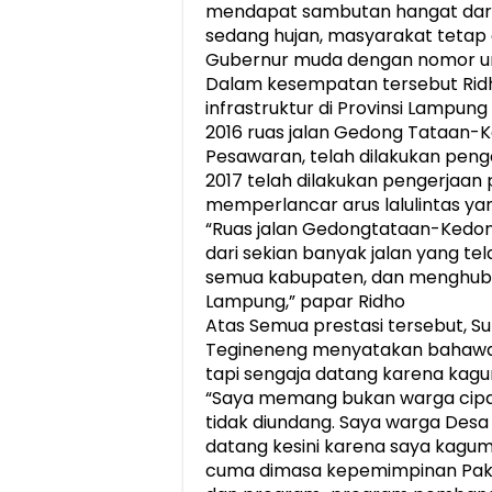
mendapat sambutan hangat dari m
sedang hujan, masyarakat tetap 
Gubernur muda dengan nomor uru
Dalam kesempatan tersebut R
infrastruktur di Provinsi Lampun
2016 ruas jalan Gedong Tataan-
Pesawaran, telah dilakukan peng
2017 telah dilakukan pengerjaan 
memperlancar arus lalulintas yan
“Ruas jalan Gedongtataan-Kedo
dari sekian banyak jalan yang te
semua kabupaten, dan menghubun
Lampung,” papar Ridho
Atas Semua prestasi tersebut, 
Tegineneng menyatakan bahawa
tapi sengaja datang karena kagu
“Saya memang bukan warga cipa
tidak diundang. Saya warga Desa 
datang kesini karena saya kagum
cuma dimasa kepemimpinan Pak Ri