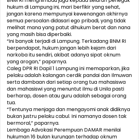
BNM RI menghimbau juga kepada seluruh penegak
hukum di Lampung ini, mari berfikir yang sehat,
jangan karena mempunyai kewenangan akhirnya
semua persoalan didasari ego pribadi, yang tidak
melihat mana yang patut dihukum berat dan nana
yang masih bisa diperbaiki.
“Ini banyak terjadi di Lampung. Terkadang BNM RI
berpendapat, hukum jangan lebih kejam dari
narkoba itu sendiri, akibat adanya sipat oknum
yang arogan,” paparnya.
Caleg DPR RI Dapil 1 Lampung ini memaparkan, jika
pelaku adalah kalangan cerdik pandai dan Ilmuwan
serta dambaan dari setiap orang tua mahasiswa
dan mahasiswi yang menuntut ilmu di Unila pasti
berharap, dosen atau guru adalah sebagai orang
tua.
“Tentunya menjaga dan mengayomi anak didiknya
bukan justru pelaku cabul. Ini namanya dosen tak
bermoral,” paparnya.
Lembaga Advokasi Perempuan DAMAR menilai
hukuman 16 bulan kurungan terhadap oknum