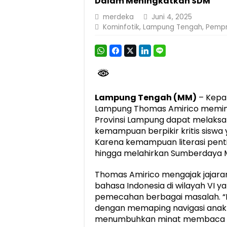
Dalam Meningkatkan SDM
Berkontribusi terhadap Keselamatan dan M
merdeka
Juni 4, 2025
Kominfotik
,
Lampung Tengah
,
Pemp
Pemprov Lampung Dukung Penuh Lampung F
Pengesahan Raperda APBD 2025 Jadi Lan
Ketua PMI Provinsi Lampung Lantik Peng
Lampung Tengah (MM)
– Kepal
Lampung Thomas Amirico memint
Provinsi Lampung dapat melaksan
kemampuan berpikir kritis siswa y
Karena kemampuan literasi penti
hingga melahirkan Sumberdaya M
Thomas Amirico mengajak jajaran
bahasa Indonesia di wilayah VI ya
pemecahan berbagai masalah. “K
dengan memaping navigasi anak
menumbuhkan minat membaca yan