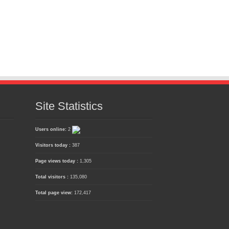
Site Statistics
Users online:
2
Visitors today :
387
Page views today :
1,305
Total visitors :
135,080
Total page view:
172,417