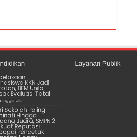
ndidikan
Layanan Publik
celakaan
hasiswa KKN Jadi
rotan, BEM Unila
sak Evaluasi Total
minggu lalu
ri Sekolah Paling
minati Hingga
dang Juara, SMPN 2
rkuat Reputasi
bagai Pencetak