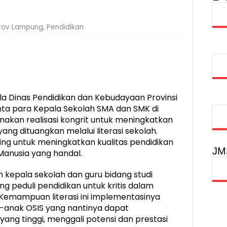
obilitas Masyarakat, Jasa Raharja Raih Penghargaan di Ajang Transpo
rov Lampung
,
Pendidikan
inancial Festival, Perkuat Literasi Keuangan Generasi Muda
gkah Penguatan Akuntabilitas dan Pembangunan Lampung
urus PMI Lampung Selatan Masa Bakti 2026-2031, Tekankan Pengab
a Dinas Pendidikan dan Kebudayaan Provinsi
a para Kepala Sekolah SMA dan SMK di
akan realisasi kongrit untuk meningkatkan
ang dituangkan melalui literasi sekolah.
ng untuk meningkatkan kualitas pendidikan
JM
anusia yang handal.
 kepala sekolah dan guru bidang studi
ng peduli pendidikan untuk kritis dalam
emampuan literasi ini implementasinya
-anak OSIS yang nantinya dapat
g tinggi, menggali potensi dan prestasi