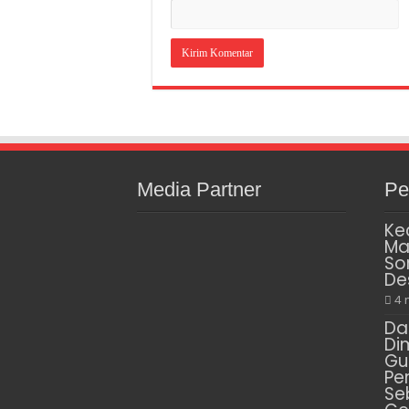
Media Partner
Pe
Ke
Ma
So
De
4 
Da
Di
Gu
Pe
Se