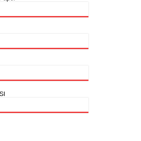
rtasi Indonesia Awards 2026
dian Kemanusiaan
SI