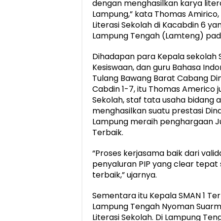
dengan menghasilkan karya literas
Lampung,” kata Thomas Amirico, 
Literasi Sekolah di Kacabdin 6 ya
Lampung Tengah (Lamteng) pada 
Dihadapan para Kepala sekolah 
Kesiswaan, dan guru Bahasa Indo
Tulang Bawang Barat Cabang Dinas
Cabdin 1-7, itu Thomas Americo j
Sekolah, staf tata usaha bidang 
menghasilkan suatu prestasi Din
Lampung meraih penghargaan Jua
Terbaik.
“Proses kerjasama baik dari vali
penyaluran PIP yang clear tepat
terbaik,” ujarnya.
Sementara itu Kepala SMAN 1 Te
Lampung Tengah Nyoman Suarm
Literasi Sekolah. Di Lampung Ten