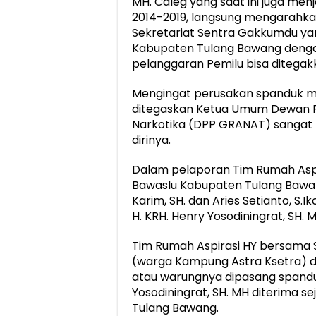
MH. Caleg yang saat ini juga men
2014-2019, langsung mengarahka
Sekretariat Sentra Gakkumdu ya
Kabupaten Tulang Bawang deng
pelanggaran Pemilu bisa ditegakk
Mengingat perusakan spanduk mil
ditegaskan Ketua Umum Dewan Pi
Narkotika (DPP GRANAT) sangat
dirinya.
Dalam pelaporan Tim Rumah Aspi
Bawaslu Kabupaten Tulang Bawang
Karim, SH. dan Aries Setianto, S.
H. KRH. Henry Yosodiningrat, SH. M
Tim Rumah Aspirasi HY bersama 
(warga Kampung Astra Ksetra) d
atau warungnya dipasang spanduk
Yosodiningrat, SH. MH diterima 
Tulang Bawang.