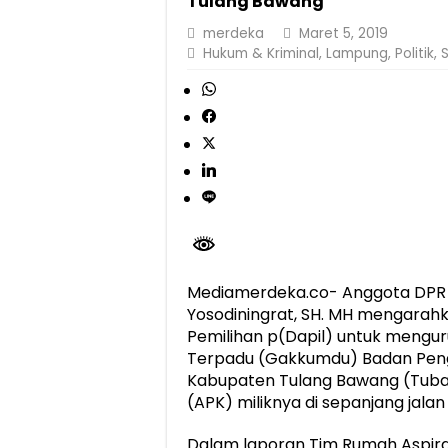
Tulang Bawang
Dirut Jasa Raharja Dampingi Wamenhub T
merdeka
Maret 5, 2019
Hukum & Kriminal
,
Lampung
,
Politik
,
Jasa Raharja Jamin Seluruh Korban Kebak
Gubernur Mirza Ajak IAI Darul Fattah Ce
Purnama Wulan Sari Mirza Buka SiSeSa R
Mediamerdeka.co- Anggota DPR RI
Yosodiningrat, SH. MH mengarah
Pemilihan p(Dapil) untuk mengu
Terpadu (Gakkumdu) Badan Pen
Kabupaten Tulang Bawang (Tuba
(APK) miliknya di sepanjang jala
Dalam laporan Tim Rumah Aspiras