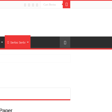
Serba Serbi
rong Pembangunan SDM Dimulai dari Desa
t
a
 Paper