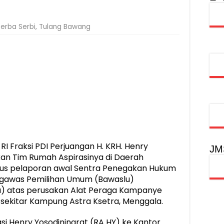
injau Penanganan Korban KM Mutiara Sentosa II di RS PHC Surabay
Serba Serbi
,
Tulang Bawang
aran KM Mutiara Sentosa II di Perairan Sumenep
tak SDM Adaptif Berlandaskan Nilai Agama
oadshow Lampung 2026, Dorong Kolaborasi Industri Kreatif dan Fas
 Fraksi PDI Perjuangan H. KRH. Henry
JM
kan Tim Rumah Aspirasinya di Daerah
rus pelaporan awal Sentra Penegakan Hukum
gawas Pemilihan Umum (Bawaslu)
) atas perusakan Alat Peraga Kampanye
n sekitar Kampung Astra Ksetra, Menggala.
i Henry Yosodiningrat (RA HY) ke Kantor