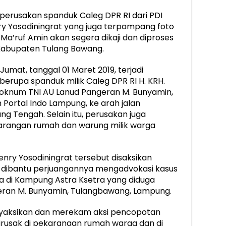
erusakan spanduk Caleg DPR RI dari PDI
ry Yosodiningrat yang juga terpampang foto
a’ruf Amin akan segera dikaji dan diproses
Kabupaten Tulang Bawang.
umat, tanggal 01 Maret 2019, terjadi
rupa spanduk milik Caleg DPR RI H. KRH.
h oknum TNI AU Lanud Pangeran M. Bunyamin,
 Portal Indo Lampung, ke arah jalan
g Tengah. Selain itu, perusakan juga
karangan rumah dan warung milik warga
nry Yosodiningrat tersebut disaksikan
 dibantu perjuangannya mengadvokasi kasus
a di Kampung Astra Ksetra yang diduga
geran M. Bunyamin, Tulangbawang, Lampung.
nyaksikan dan merekam aksi pencopotan
dirusak di pekarangan rumah warga dan di