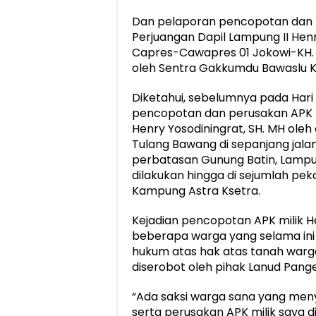
Dan pelaporan pencopotan dan p
Perjuangan Dapil Lampung II Hen
Capres-Cawapres 01 Jokowi-KH. M
oleh Sentra Gakkumdu Bawaslu 
Diketahui, sebelumnya pada Hari J
pencopotan dan perusakan APK be
Henry Yosodiningrat, SH. MH ole
Tulang Bawang di sepanjang jalan
perbatasan Gunung Batin, Lampun
dilakukan hingga di sejumlah pe
Kampung Astra Ksetra.
Kejadian pencopotan APK milik He
beberapa warga yang selama ini
hukum atas hak atas tanah warg
diserobot oleh pihak Lanud Pan
“Ada saksi warga sana yang me
serta perusakan APK milik saya 