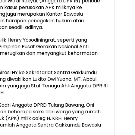
jadi Wakil Rakyat (Anggota DPR RI) periode
n kasus perusakan APK miliknya ke
ng juga merupakan Kantor Bawaslu
an harapan penegakan hukum atau
an seadil-adilnya.
ik Henry Yosodiningrat, seperti yang
mpinan Pusat Gerakan Nasional Anti
 merugikan dan menyangkut kehormatan
rasi HY ke Sekretariat Sentra Gakkumdu
 diwakilkan Lukito Dwi Yuono, MT, Abdul
Ikom yang juga Staf Tenaga Ahli Anggota DPR RI
H.
Sodri Anggota DPRD Tulang Bawang, Oni
an beberapa saksi dari warga yang rumah
 (APK) milik caleg H. KRH. Henry
sejumlah Anggota Sentra Gakkumdu Bawaslu