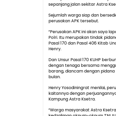
sepanjang jalan sekitar Astra Kse
Sejumlah warga siap dan bersedi
perusakan APK tersebut.
“Perusakan APK ini akan saya la
Polri. Itu merupakan tindak pida
Pasal 170 dan Pasal 406 Kitab 
Henry.
Dan Unsur Pasal 170 KUHP berbun
dengan tenaga bersama menggu
barang, diancam dengan pidana p
bulan.
Henry Yosodiningrat menilai, per
kaitannya dengan perjuangannya
Kampung Astra Ksetra.
“Warga masyarakat Astra Ksetra
kedzaliman oknum-oknum TNI AU