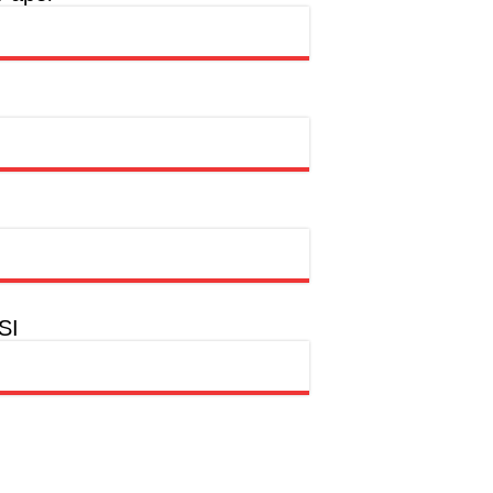
a
hion Muslim
SI