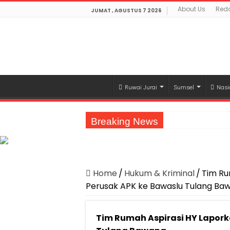
About Us
Reda
JUMAT , AGUSTUS 7 2026
Ruwai Jurai
Sumsel
Nasi
Breaking News
Jasa Raharja Serahkan Santunan kepada A
Canangkan Desa TAPIS dan Luncurkan S
Pemprov Lampung Berhasil Kendalikan Infla
Home
/
Hukum & Kriminal
/
Tim Ru
Perusak APK ke Bawaslu Tulang Ba
Pemprov Lampung Perkuat Pembangunan 
Dirut Jasa Raharja Dampingi Wamenhub T
Tim Rumah Aspirasi HY Lapork
Pastikan Pelayanan Maksimal, Direksi Jas