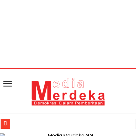
Warning
: getimagesize(https://mediamerdeka.co/wp-
content/uploads/2018/05/bang-Tony.jpg): Failed to
open stream: HTTP request failed! HTTP/1.1 404 Not
Found in
/home/u711060917/domains/mediamerdeka.co/pub
content/plugins/easy-social-share-
buttons3/lib/modules/social-share-
optimization/class-opengraph.php
on line
630
Jasa Raharja Serahkan Santunan kepada Ahli Waris Korban Kebakar