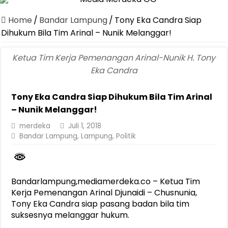
Dirut Jasa Raharja Dampingi Wamenhub Tinjau Penanganan Korban
Home
/
Bandar Lampung
/
Tony Eka Candra Siap
Pastikan Pelayanan Maksimal, Direksi Jasa Raharja Tinjau Korban 
Dihukum Bila Tim Arinal – Nunik Melanggar!
Dirut Jasa Raharja Dampingi Wamenhub Tinjau Penanganan Korban
Ketua Tim Kerja Pemenangan Arinal-Nunik H. Tony
Jasa Raharja Jamin Seluruh Korban Kebakaran KM Mutiara Sentosa 
Eka Candra
Gelar Audiensi, Jasa Raharja dan Kementerian PANRB Perkuat K
Tony Eka Candra Siap Dihukum Bila Tim Arinal
Berkontribusi terhadap Keselamatan dan Mobilitas Masyarakat, Jasa
– Nunik Melanggar!
Pemprov Lampung Dukung Penuh Lampung Financial Festival, Perk
merdeka
Juli 1, 2018
Pengesahan Raperda APBD 2025 Jadi Langkah Penguatan Akuntabi
Bandar Lampung
,
Lampung
,
Politik
Ketua PMI Provinsi Lampung Lantik Pengurus PMI Lampung Selat
Bandarlampung,mediamerdeka.co – Ketua Tim
Kerja Pemenangan Arinal Djunaidi – Chusnunia,
Tony Eka Candra siap pasang badan bila tim
suksesnya melanggar hukum.