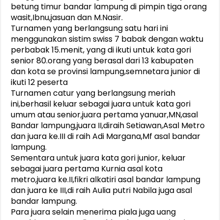
betung timur bandar lampung di pimpin tiga orang
wasit,Ibnu,jasuan dan M.Nasir.
Turnamen yang berlangsung satu hari ini
menggunakan sistim swiss 7 babak dengan waktu
perbabak 15.menit, yang di ikuti untuk kata gori
senior 80.orang yang berasal dari 13 kabupaten
dan kota se provinsi lampung,semnetara junior di
ikuti 12 peserta
Turnamen catur yang berlangsung meriah
ini,berhasil keluar sebagai juara untuk kata gori
umum atau senior,juara pertama yanuar,MN,asal
Bandar lampung,juara II,diraih Setiawan,Asal Metro
dan juara ke.III di raih Adi Margana,Mf asal bandar
lampung.
Sementara untuk juara kata gori junior, keluar
sebagai juara pertama Kurnia asal kota
metro,juara ke.II,fikri alkatiri asal bandar lampung
dan juara ke III,di raih Aulia putri Nabila juga asal
bandar lampung.
Para juara selain menerima piala juga uang