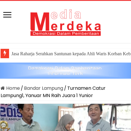
Jasa Raharja Serahkan Santunan kepada Ahli Waris Korban Keb
Canangkan Desa TAPIS dan Luncurkan Sekolah Lansia di Ka
Home
/
Bandar Lampung
/
Turnamen Catur
Lampung1, Yanuar MN Raih Juara 1 Yunior