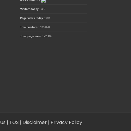
Users online:
1
Visitors today :
327
Page views today :
993
Total visitors :
135,020
Total page view:
172,105
 Us
| TOS
| Disclaimer
| Privacy Policy