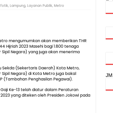
fotik
,
Lampung
,
Layanan Publik
,
Metro
obilitas Masyarakat, Jasa Raharja Raih Penghargaan di Ajang Transpo
syarakat Akhiri Lawan Arus, Wujudkan Budaya Keselamatan Berlalu Li
rgi Keselamatan Lalu Lintas dan Kepatuhan Pajak Kendaraan
rpustakaan Jadi Ruang Edukasi dan Rekreasi Keluarga
Metro mengumumkan akan memberikan THR
444 Hijriah 2023 Masehi bagi 1.800 tenaga
ur Sipil Negara) yang juga akan menerima
u Sekda (Sekertaris Daerah) Kota Metro,
Sipil Negara) di Kota Metro juga bakal
JM
PP (Tambahan Penghasilan Pegawai).
aji Ke-13 telah diatur dalam Peraturan
2023 yang diteken oleh Presiden Jokowi pada