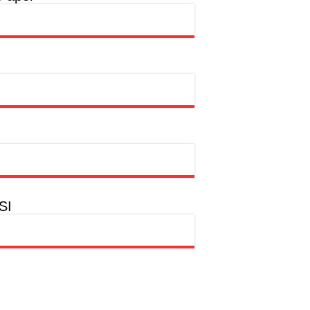
rtasi Indonesia Awards 2026
ntas
SI