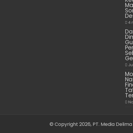
Ma
So
De
4 
Da
Di
Gu
Pe
Se
Ge
Ju
Mo
Na
Fin
Ta
Te
No
© Copyright 2026, PT. Media Delima