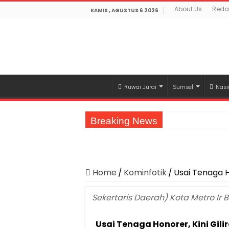
About Us
Reda
KAMIS , AGUSTUS 6 2026
Ruwai Jurai
Sumsel
Nasi
Breaking News
Jasa Raharja Serahkan Santunan kepada A
Dirut Jasa Raharja Dampingi Wamenhub T
Pastikan Pelayanan Maksimal, Direksi Jas
Home
/
Kominfotik
/
Usai Tenaga H
Dirut Jasa Raharja Dampingi Wamenhub T
Sekertaris Daerah) Kota Metro Ir
Jasa Raharja Jamin Seluruh Korban Kebak
Usai Tenaga Honorer, Kini Gil
Gelar Audiensi, Jasa Raharja dan Keme