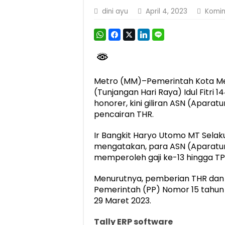
dini ayu
April 4, 2023
Komin
Berkontribusi terhadap Keselamatan dan M
Jasa Raharja dan Korlantas Polri Ajak Ma
FLLAJ Kabupaten Tanggamus Perkuat Sine
Festival Literasi Lampung 2026 Dorong Pe
Metro (MM)–Pemerintah Kota 
(Tunjangan Hari Raya) Idul Fitri 1
honorer, kini giliran ASN (Aparat
pencairan THR.
Ir Bangkit Haryo Utomo MT Selak
mengatakan, para ASN (Aparatur 
memperoleh gaji ke-13 hingga T
Menurutnya, pemberian THR dan G
Pemerintah (PP) Nomor 15 tahun 
29 Maret 2023.
Tally ERP software