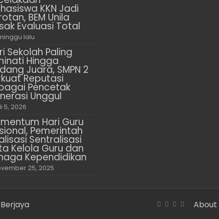
hasiswa KKN Jadi
rotan, BEM Unila
sak Evaluasi Total
minggu lalu
ri Sekolah Paling
minati Hingga
dang Juara, SMPN 2
rkuat Reputasi
bagai Pencetak
nerasi Unggul
li 5, 2026
mentum Hari Guru
sional, Pemerintah
alisasi Sentralisasi
ta Kelola Guru dan
naga Kependidikan
vember 25, 2025
 Berjaya
About