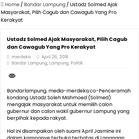
Canangkan Desa TAPIS dan Luncurkan Sekolah Lansia di Kampun
Home
/
Bandar Lampung
/
Ustadz Solmed Ajak
Pemprov Lampung Berhasil Kendalikan Inflasi, Jadi Provinsi dengan 
Masyarakat, Pilih Cagub dan Cawagub Yang Pro
Kerakyat
Pemprov Lampung Perkuat Pembangunan Rumah Layak Huni untuk
Dirut Jasa Raharja Dampingi Wamenhub Tinjau Penanganan Korban
Ustadz Solmed Ajak Masyarakat, Pilih Cagub
Pastikan Pelayanan Maksimal, Direksi Jasa Raharja Tinjau Korban 
dan Cawagub Yang Pro Kerakyat
Dirut Jasa Raharja Dampingi Wamenhub Tinjau Penanganan Korban
merdeka
April 26, 2018
Bandar Lampung
,
Lampung
,
Politik
Jasa Raharja Jamin Seluruh Korban Kebakaran KM Mutiara Sentosa 
Gubernur Mirza Ajak IAI Darul Fattah Cetak SDM Adaptif Berland
Purnama Wulan Sari Mirza Buka SiSeSa Roadshow Lampung 2026, Do
Bandarlampung, media-merdeka.co-Penceramah
kondang Ustadz Soleh Mahmoed (Solmed)
mengajak masyarakat untuk memilih calon
gubernur dan calon wakil gubernur Lampung yang
berpihak kepada rakyat.
Hal ini disampaikan oleh suami April Jasmine ini
dalam kampanye terbuka terbatas di Lapangan