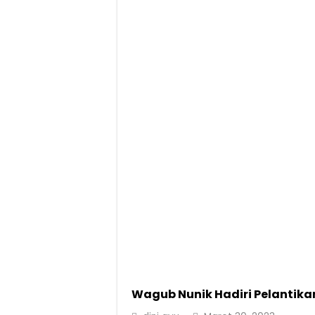
Berkontribusi terhadap Keselamatan dan M
Jasa Raharja dan Korlantas Polri Ajak Ma
FLLAJ Kabupaten Tanggamus Perkuat Sine
Festival Literasi Lampung 2026 Dorong Pe
Wagub Nunik Hadiri Pelantik