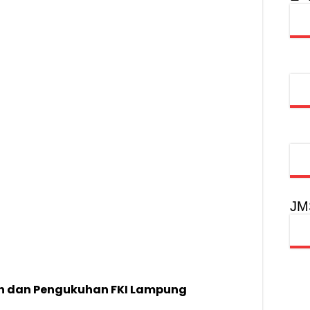
obilitas Masyarakat, Jasa Raharja Raih Penghargaan di Ajang Transpo
syarakat Akhiri Lawan Arus, Wujudkan Budaya Keselamatan Berlalu Li
rgi Keselamatan Lalu Lintas dan Kepatuhan Pajak Kendaraan
rpustakaan Jadi Ruang Edukasi dan Rekreasi Keluarga
JM
an dan Pengukuhan FKI Lampung