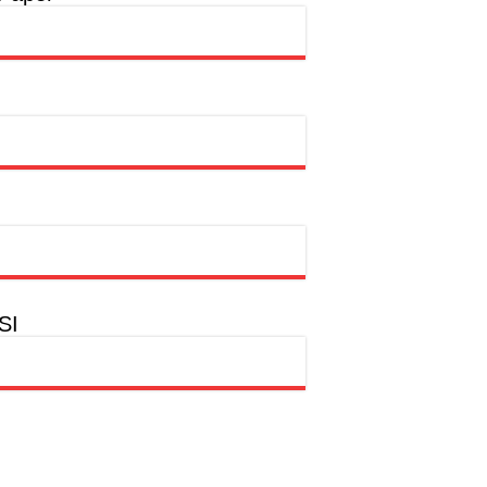
rtasi Indonesia Awards 2026
ntas
SI