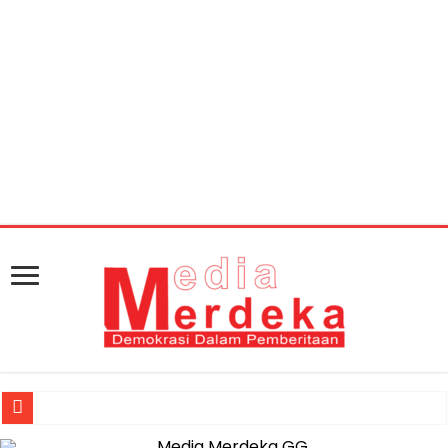
Warning
: getimagesize(https://mediamerdeka.co/wp-
content/uploads/2018/05/mbk-nunik.jpg): Failed to
open stream: HTTP request failed! HTTP/1.1 404 Not
Found in
/home/u711060917/domains/mediamerdeka.co/pub
content/plugins/easy-social-share-
buttons3/lib/modules/social-share-
optimization/class-opengraph.php
on line
630
Muhammad Awaluddin: Ekosistem Terintegrasi Kunci Jasa Raharja 