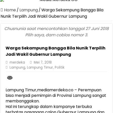
Jasa Raharja Serahkan Santunan kepada Ahli Waris Korban Kebakar
Home
/
Lampung
/
Warga Sekampung Bangga Bila
Canangkan Desa TAPIS dan Luncurkan Sekolah Lansia di Kampun
Nunik Terpilih Jadi Wakil Gubernur Lampung
Pemprov Lampung Berhasil Kendalikan Inflasi, Jadi Provinsi dengan 
Chusnunia saat mencontohkan tanggal 27 Juni 2018
Pemprov Lampung Perkuat Pembangunan Rumah Layak Huni untuk
Pilih saya, dam coblos nomor 3.
Dirut Jasa Raharja Dampingi Wamenhub Tinjau Penanganan Korban
Warga Sekampung Bangga Bila Nunik Terpilih
Pastikan Pelayanan Maksimal, Direksi Jasa Raharja Tinjau Korban 
Jadi Wakil Gubernur Lampung
Dirut Jasa Raharja Dampingi Wamenhub Tinjau Penanganan Korban
merdeka
Mei 7, 2018
Jasa Raharja Jamin Seluruh Korban Kebakaran KM Mutiara Sentosa 
Lampung
,
Lampung Timur
,
Politik
Gubernur Mirza Ajak IAI Darul Fattah Cetak SDM Adaptif Berland
Lampung Timur,mediamerdeka.co – Perempuan
bisa menjadi pemimpin di Provinsi Lampung sangat
membanggakan.
Hal ini terungkap dalam kampanye terbuka
terbatas pasangan calon Gubernur Lampung dan