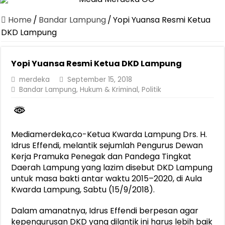
Canangkan Desa TAPIS dan Luncurkan Sekolah Lansia di Kampun
Home
/
Bandar Lampung
/
Yopi Yuansa Resmi Ketua
Pemprov Lampung Berhasil Kendalikan Inflasi, Jadi Provinsi dengan 
DKD Lampung
Pemprov Lampung Perkuat Pembangunan Rumah Layak Huni untuk
Yopi Yuansa Resmi Ketua DKD Lampung
Dirut Jasa Raharja Dampingi Wamenhub Tinjau Penanganan Korban
merdeka
September 15, 2018
Pastikan Pelayanan Maksimal, Direksi Jasa Raharja Tinjau Korban 
Bandar Lampung
,
Hukum & Kriminal
,
Politik
Dirut Jasa Raharja Dampingi Wamenhub Tinjau Penanganan Korban
Jasa Raharja Jamin Seluruh Korban Kebakaran KM Mutiara Sentosa 
Gubernur Mirza Ajak IAI Darul Fattah Cetak SDM Adaptif Berland
Mediamerdeka,co-Ketua Kwarda Lampung Drs. H.
Idrus Effendi, melantik sejumlah Pengurus Dewan
Purnama Wulan Sari Mirza Buka SiSeSa Roadshow Lampung 2026, Do
Kerja Pramuka Penegak dan Pandega Tingkat
Daerah Lampung yang lazim disebut DKD Lampung
untuk masa bakti antar waktu 2015–2020, di Aula
Kwarda Lampung, Sabtu (15/9/2018).
Dalam amanatnya, Idrus Effendi berpesan agar
kepengurusan DKD yang dilantik ini harus lebih baik