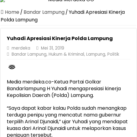
Canangkan Desa TAPIS dan Luncurkan Sekolah Lansia di Kampun
Home
/
Bandar Lampung
/
Yuhadi Apresiasi Kinerja
Pemprov Lampung Berhasil Kendalikan Inflasi, Jadi Provinsi dengan 
Polda Lampung
Pemprov Lampung Perkuat Pembangunan Rumah Layak Huni untuk
Yuhadi Apresiasi Kinerja Polda Lampung
Dirut Jasa Raharja Dampingi Wamenhub Tinjau Penanganan Korban
merdeka
Mei 31, 2019
Pastikan Pelayanan Maksimal, Direksi Jasa Raharja Tinjau Korban 
Bandar Lampung
,
Hukum & Kriminal
,
Lampung
,
Politik
Dirut Jasa Raharja Dampingi Wamenhub Tinjau Penanganan Korban
Jasa Raharja Jamin Seluruh Korban Kebakaran KM Mutiara Sentosa 
Media merdeka.co-Ketua Partai Golkar
Gubernur Mirza Ajak IAI Darul Fattah Cetak SDM Adaptif Berland
Bandarlampung H Yuhadi mengapresiasi kinerja
Purnama Wulan Sari Mirza Buka SiSeSa Roadshow Lampung 2026, Do
Kepolisian Daerah (Polda) Lampung.
“Saya dapat kabar kalau Polda sudah menangkap
terduga penipu yang mencatut nama gubernur
terpilih Arinal Djunaidi,” ujar Yuhadi yang mendapat
kuasa dari Arinal Djunaidi untuk melaporkan kasus
penipuan tersebut.