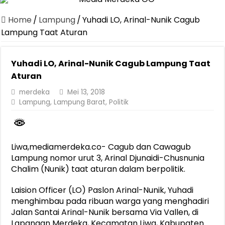
Canangkan Desa TAPIS dan Luncurkan Sekolah Lansia di Kampun
Home
/
Lampung
/
Yuhadi LO, Arinal-Nunik Cagub
Pemprov Lampung Berhasil Kendalikan Inflasi, Jadi Provinsi dengan 
Lampung Taat Aturan
Pemprov Lampung Perkuat Pembangunan Rumah Layak Huni untuk
Yuhadi LO, Arinal-Nunik Cagub Lampung Taat
Dirut Jasa Raharja Dampingi Wamenhub Tinjau Penanganan Korban
Aturan
Pastikan Pelayanan Maksimal, Direksi Jasa Raharja Tinjau Korban 
merdeka
Mei 13, 2018
Dirut Jasa Raharja Dampingi Wamenhub Tinjau Penanganan Korban
Lampung
,
Lampung Barat
,
Politik
Jasa Raharja Jamin Seluruh Korban Kebakaran KM Mutiara Sentosa 
Gubernur Mirza Ajak IAI Darul Fattah Cetak SDM Adaptif Berland
Liwa,mediamerdeka.co- Cagub dan Cawagub
Purnama Wulan Sari Mirza Buka SiSeSa Roadshow Lampung 2026, Do
Lampung nomor urut 3, Arinal Djunaidi-Chusnunia
Chalim (Nunik) taat aturan dalam berpolitik.
Laision Officer (LO) Paslon Arinal-Nunik, Yuhadi
menghimbau pada ribuan warga yang menghadiri
Jalan Santai Arinal-Nunik bersama Via Vallen, di
Lapangan Merdeka, Kecamatan Liwa, Kabupaten