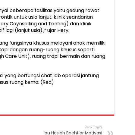
i beberapa fasilitas yaitu gedung rawat
rontik untuk usia lanjut, klinik seandanan
ary Coynselling and Tenting) dan klinik
agi (lanjut usia).,” ujar Hery.
ng fungsinya khusus melayani anak memiliki
gkapi dengan ruang-ruang khusus seperti
h Care Unit), ruang trapi bermain dan ruang
i yang berfungsi chat lab operasi jantung
usus ruang kemo. (Red)
Berikutnya
Ibu Hasiah Bachtiar Motivasi