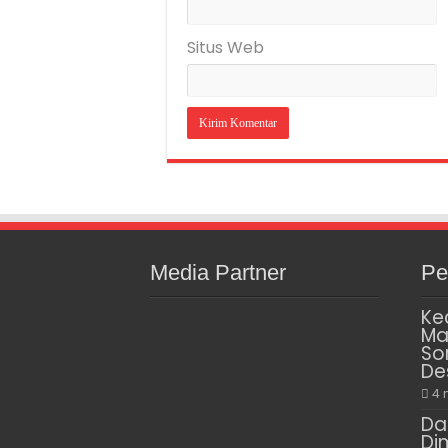
Situs Web
Media Partner
Pe
Ke
Ma
So
De
4 
Da
Di