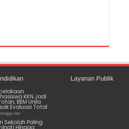
ndidikan
Layanan Publik
celakaan
hasiswa KKN Jadi
rotan, BEM Unila
sak Evaluasi Total
minggu lalu
ri Sekolah Paling
minati Hingga