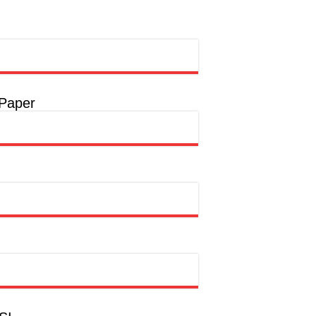
rong Pembangunan SDM Dimulai dari Desa
t
a
 Paper
a
hion Muslim