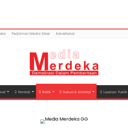
ntent/uploads/2018/02/IMG-20180208-WA0023.jpg): Faile
a.co/public_html/wp-content/plugins/easy-socia
ksi
Pedoman Media Siber
Advertorial
onal
Pemkab
Politik
Hukum & Kriminal
Layanan Publik
hli Waris Korban Kebakaran KM Mutiara Sentosa II