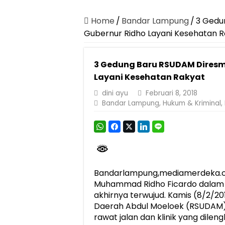
Canangkan Desa TAPIS dan Luncurkan S
Pemprov Lampung Berhasil Kendalikan Infla
Home
/
Bandar Lampung
/
3 Gedu
Gubernur Ridho Layani Kesehatan 
Pemprov Lampung Perkuat Pembangunan 
Dirut Jasa Raharja Dampingi Wamenhub T
3 Gedung Baru RSUDAM Diresmi
Pastikan Pelayanan Maksimal, Direksi Jas
Layani Kesehatan Rakyat
Dirut Jasa Raharja Dampingi Wamenhub T
dini ayu
Februari 8, 2018
Bandar Lampung
,
Hukum & Kriminal
,
Jasa Raharja Jamin Seluruh Korban Kebak
Gubernur Mirza Ajak IAI Darul Fattah Ce
Purnama Wulan Sari Mirza Buka SiSeSa R
Bandarlampung,mediamerdeka.c
Muhammad Ridho Ficardo dala
akhirnya terwujud. Kamis (8/2/2
Daerah Abdul Moeloek (RSUDAM) d
rawat jalan dan klinik yang dilen