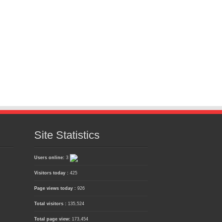
Site Statistics
Users online:
3
Visitors today :
425
Page views today :
926
Total visitors :
135,524
Total page view:
173,454