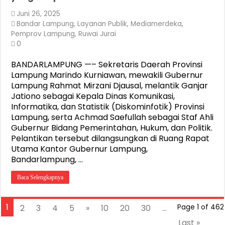
Juni 26, 2025
Bandar Lampung
,
Layanan Publik
,
Mediamerdeka
,
Pemprov Lampung
,
Ruwai Jurai
0
BANDARLAMPUNG —– Sekretaris Daerah Provinsi
Lampung Marindo Kurniawan, mewakili Gubernur
Lampung Rahmat Mirzani Djausal, melantik Ganjar
Jationo sebagai Kepala Dinas Komunikasi,
Informatika, dan Statistik (Diskominfotik) Provinsi
Lampung, serta Achmad Saefullah sebagai Staf Ahli
Gubernur Bidang Pemerintahan, Hukum, dan Politik.
Pelantikan tersebut dilangsungkan di Ruang Rapat
Utama Kantor Gubernur Lampung,
Bandarlampung, …
Baca Selengkapnya
1
2
3
4
5
»
10
20
30
...
Page 1 of 462
Last »