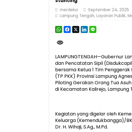
Stunting
Berkontribusi terhadap Keselamatan dan M
merdeka
September 24, 2025
Lampung Tengah
,
Layanan Publik
,
M
Jasa Raharja dan Korlantas Polri Ajak Ma
FLLAJ Kabupaten Tanggamus Perkuat Sine
Festival Literasi Lampung 2026 Dorong Pe
LAMPUNGTENGAH—Gubernur Lamp
dan Pencatatan Sipil (Disdukcapi
bersama Ketua 1 Tim Penggerak
(TP PKK) Provinsi Lampung Agnes
Piloting Gerakan Orang Tua Asuh
di Kecamatan Kalirejo, Lampung 
Kegiatan yang digelar oleh Ke
Keluarga (Kemendukbangga)/BKKBN
Dr. H. Wihaji, S.Ag., M.Pd.