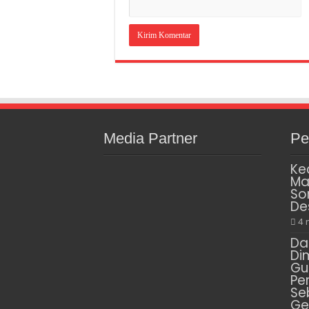
Media Partner
Pe
Ke
Ma
So
De
4 
Da
Di
Gu
Pe
Se
Ge