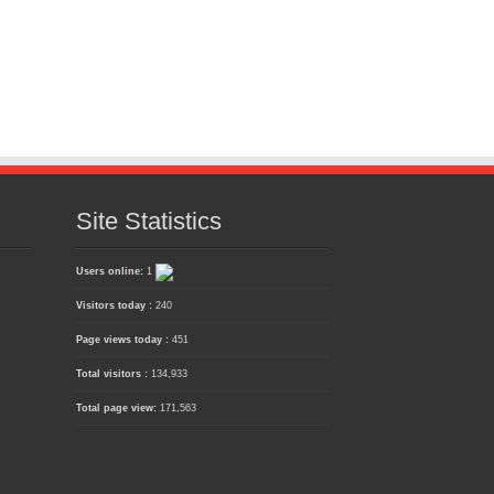
Site Statistics
Users online:
1
Visitors today :
240
Page views today :
451
Total visitors :
134,933
Total page view:
171,563