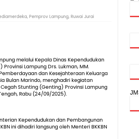
obilitas Masyarakat, Jasa Raharja Raih Penghargaan di Ajang Transpo
ediamerdeka
,
Pemprov Lampung
,
Ruwai Jurai
syarakat Akhiri Lawan Arus, Wujudkan Budaya Keselamatan Berlalu Li
rgi Keselamatan Lalu Lintas dan Kepatuhan Pajak Kendaraan
rpustakaan Jadi Ruang Edukasi dan Rekreasi Keluarga
ung melalui Kepala Dinas Kependudukan
l) Provinsi Lampung Drs. Lukman, MM.
 Pemberdayaan dan Kesejahteraan Keluarga
ia Bulan Marindo, menghadiri kegiatan
 Cegah Stunting (Genting) Provinsi Lampung
JM
Tengah, Rabu (24/09/2025).
menterian Kependudukan dan Pembangunan
 ini dihadiri langsung oleh Menteri BKKBN