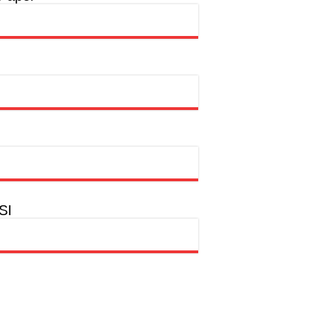
rtasi Indonesia Awards 2026
ntas
SI