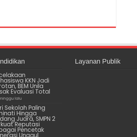
ndidikan
Layanan Publik
celakaan
hasiswa KKN Jadi
rotan, BEM Unila
sak Evaluasi Total
minggu lalu
ri Sekolah Paling
minati Hingga
dang Juara, SMPN 2
rkuat Reputasi
bagai Pencetak
nerasi Unggul