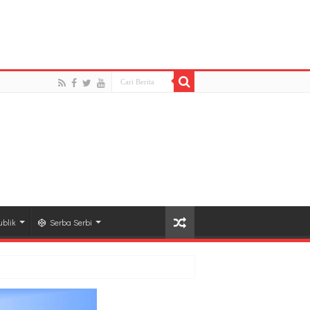
1D13EF3.jpeg): Failed to open stream: HTTP request
lugins/easy-social-share-
blik
Serba Serbi