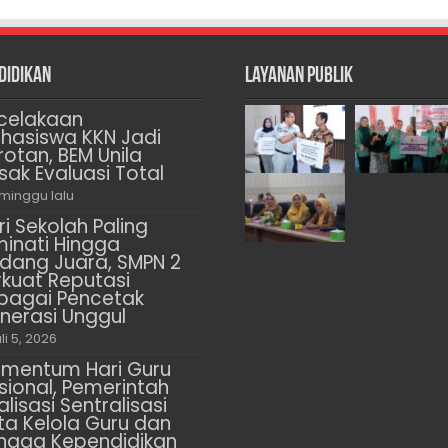
didikan
Layanan Publik
celakaan
hasiswa KKN Jadi
rotan, BEM Unila
sak Evaluasi Total
 minggu lalu
ri Sekolah Paling
minati Hingga
dang Juara, SMPN 2
rkuat Reputasi
bagai Pencetak
nerasi Unggul
li 5, 2026
mentum Hari Guru
sional, Pemerintah
alisasi Sentralisasi
ta Kelola Guru dan
naga Kependidikan