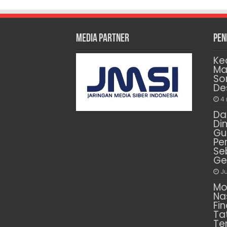
Media Partner
Pen
Ke
Ma
So
De
4
Da
Di
Gu
Pe
Se
Ge
Ju
Mo
Na
Fin
Ta
Te