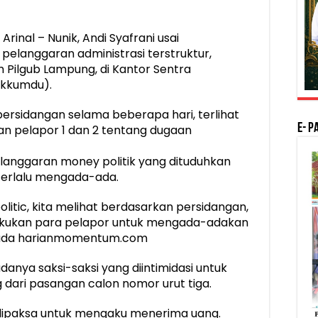
rinal – Nunik, Andi Syafrani usai
elanggaran administrasi terstruktur,
 Pilgub Lampung, di Kantor Sentra
kkumdu).
persidangan selama beberapa hari, terlihat
E- P
an pelapor 1 dan 2 tentang dugaan
pelanggaran money politik yang dituduhkan
terlalu mengada-ada.
itic, kita melihat berdasarkan persidangan,
akukan para pelapor untuk mengada-adakan
kepada harianmomentum.com
 adanya saksi-saksi yang diintimidasi untuk
ari pasangan calon nomor urut tiga.
an dipaksa untuk mengaku menerima uang.