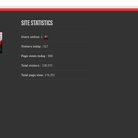
Site Statistics
Users online:
1
Visitors today :
517
Page views today :
699
Total visitors :
136,072
Total page view:
174,251