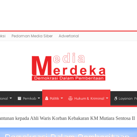
ontent/uploads/2018/07/503466BE-78E5-4277-BB53-82914
mains/mediamerdeka.co/public_html/wp-content/p
class-opengraph.php
on line
630
ksi
Pedoman Media Siber
Advertorial
ional
Pemkab
Politik
Hukum & Kriminal
Layanan Pu
antunan kepada Ahli Waris Korban Kebakaran KM Mutiara Sentosa II