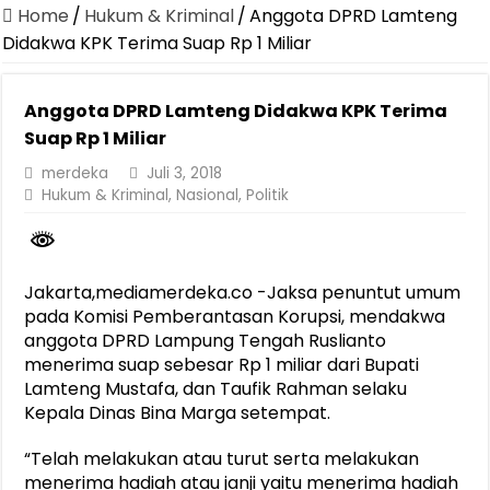
Canangkan Desa TAPIS dan Luncurkan Sekolah Lansia di Kampun
Home
/
Hukum & Kriminal
/
Anggota DPRD Lamteng
Pemprov Lampung Berhasil Kendalikan Inflasi, Jadi Provinsi dengan 
Didakwa KPK Terima Suap Rp 1 Miliar
Pemprov Lampung Perkuat Pembangunan Rumah Layak Huni untuk
Anggota DPRD Lamteng Didakwa KPK Terima
Dirut Jasa Raharja Dampingi Wamenhub Tinjau Penanganan Korban
Suap Rp 1 Miliar
Pastikan Pelayanan Maksimal, Direksi Jasa Raharja Tinjau Korban 
merdeka
Juli 3, 2018
Dirut Jasa Raharja Dampingi Wamenhub Tinjau Penanganan Korban
Hukum & Kriminal
,
Nasional
,
Politik
Jasa Raharja Jamin Seluruh Korban Kebakaran KM Mutiara Sentosa 
Gubernur Mirza Ajak IAI Darul Fattah Cetak SDM Adaptif Berland
Jakarta,mediamerdeka.co -Jaksa penuntut umum
Purnama Wulan Sari Mirza Buka SiSeSa Roadshow Lampung 2026, Do
pada Komisi Pemberantasan Korupsi, mendakwa
anggota DPRD Lampung Tengah Ruslianto
menerima suap sebesar Rp 1 miliar dari Bupati
Lamteng Mustafa, dan Taufik Rahman selaku
Kepala Dinas Bina Marga setempat.
“Telah melakukan atau turut serta melakukan
menerima hadiah atau janji yaitu menerima hadiah