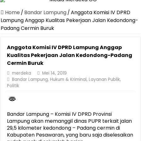
Dirut Jasa Raharja Dampingi Wamenhub Tinjau Penanganan Korban
Home
/
Bandar Lampung
/
Anggota Komisi IV DPRD
Pastikan Pelayanan Maksimal, Direksi Jasa Raharja Tinjau Korban 
Lampung Anggap Kualitas Pekerjaan Jalan Kedondong-
Padang Cermin Buruk
Dirut Jasa Raharja Dampingi Wamenhub Tinjau Penanganan Korban
Jasa Raharja Jamin Seluruh Korban Kebakaran KM Mutiara Sentosa 
Anggota Komisi IV DPRD Lampung Anggap
Gelar Audiensi, Jasa Raharja dan Kementerian PANRB Perkuat K
Kualitas Pekerjaan Jalan Kedondong-Padang
Berkontribusi terhadap Keselamatan dan Mobilitas Masyarakat, Jasa
Cermin Buruk
Pemprov Lampung Dukung Penuh Lampung Financial Festival, Perk
merdeka
Mei 14, 2019
Bandar Lampung
,
Hukum & Kriminal
,
Layanan Publik
,
Pengesahan Raperda APBD 2025 Jadi Langkah Penguatan Akuntabi
Politik
Ketua PMI Provinsi Lampung Lantik Pengurus PMI Lampung Selat
Bandar Lampung – Komisi IV DPRD Provinsi
Lampung akan memanggil dinas PUPR terkait jalan
29,5 kilometer kedondong – Padang cermin di
Kabupaten Pesawaran, yang baru saja diselesaikan