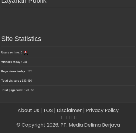
Layanan Publik
Site Statistics
Users online:
0
Visitors today :
311
Page views today :
528
Total visitors :
135,410
Total page view:
173,056
About Us
| TOS
| Disclaimer
| Privacy Policy
© Copyright 2026, PT. Media Delima Berjaya