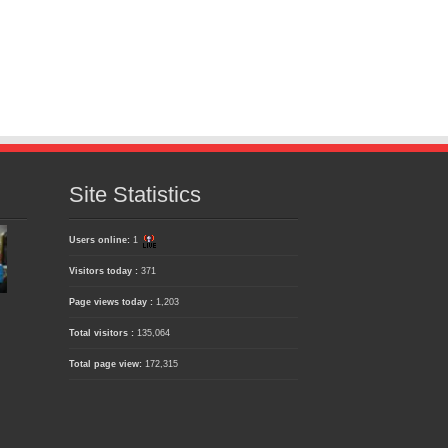
Site Statistics
Users online:
1
Visitors today :
371
Page views today :
1,203
Total visitors :
135,064
Total page view:
172,315