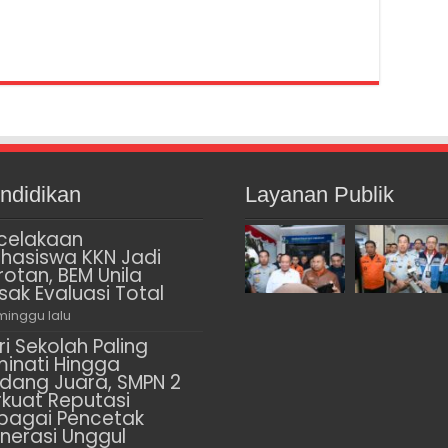
ndidikan
Layanan Publik
celakaan
hasiswa KKN Jadi
rotan, BEM Unila
sak Evaluasi Total
minggu lalu
ri Sekolah Paling
minati Hingga
dang Juara, SMPN 2
rkuat Reputasi
bagai Pencetak
nerasi Unggul