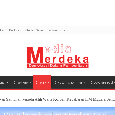
content/uploads/2018/04/0D837723-8DFA-4BC6-B081-7A9
917/domains/mediamerdeka.co/public_html/wp-con
class-opengraph.php
on line
630
ksi
Pedoman Media Siber
Advertorial
onal
Pemkab
Politik
Hukum & Kriminal
Layanan Publi
hkan Santunan kepada Ahli Waris Korban Kebakaran KM Mutiara Sento