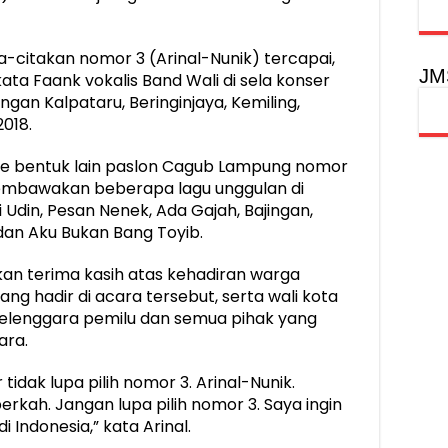
citakan nomor 3 (Arinal-Nunik) tercapai,
JM
” kata Faank vokalis Band Wali di sela konser
gan Kalpataru, Beringinjaya, Kemiling,
018.
ye bentuk lain paslon Cagub Lampung nomor
 membawakan beberapa lagu unggulan di
 Udin, Pesan Nenek, Ada Gajah, Bajingan,
dan Aku Bukan Bang Toyib.
an terima kasih atas kehadiran warga
g hadir di acara tersebut, serta wali kota
yelenggara pemilu dan semua pihak yang
ara.
tidak lupa pilih nomor 3. Arinal-Nunik.
kah. Jangan lupa pilih nomor 3. Saya ingin
ndonesia,” kata Arinal.