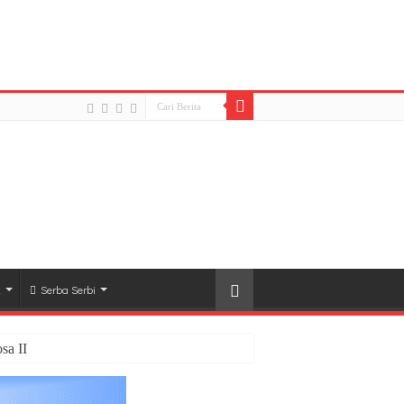
CDC83316E.jpeg): Failed to open stream: HTTP
tent/plugins/easy-social-share-
k
Serba Serbi
sa II