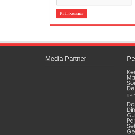
Media Partner
Pe
Ke
Ma
So
De
4 
Da
Di
Gu
Pe
Se
Ge