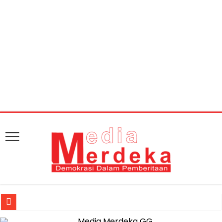
Warning
: getimagesize(https://mediamerdeka.co/wp-
content/uploads/2018/04/4E372990-B698-490B-B3C7-
A4DFFC985A76.jpeg): Failed to open stream: HTTP
request failed! HTTP/1.1 404 Not Found in
/home/u711060917/domains/mediamerdeka.co/pub
content/plugins/easy-social-share-
buttons3/lib/modules/social-share-
optimization/class-opengraph.php
on line
630
Jasa Raharja Serahkan Santunan kepada Ahli Waris Korban Kebakar