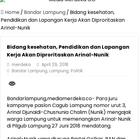
Canangkan Desa TAPIS dan Luncurkan Sekolah Lansia di Kampun
Home
/
Bandar Lampung
/
Bidang kesehatan,
Pemprov Lampung Berhasil Kendalikan Inflasi, Jadi Provinsi dengan 
Pendidikan dan Lapangan Kerja Akan Diproritaskan
Arinal-Nunik
Pemprov Lampung Perkuat Pembangunan Rumah Layak Huni untuk
Dirut Jasa Raharja Dampingi Wamenhub Tinjau Penanganan Korban
Bidang kesehatan, Pendidikan dan Lapangan
Pastikan Pelayanan Maksimal, Direksi Jasa Raharja Tinjau Korban 
Kerja Akan Diproritaskan Arinal-Nunik
Dirut Jasa Raharja Dampingi Wamenhub Tinjau Penanganan Korban
merdeka
April 29, 2018
Bandar Lampung
,
Lampung
,
Politik
Jasa Raharja Jamin Seluruh Korban Kebakaran KM Mutiara Sentosa 
Gubernur Mirza Ajak IAI Darul Fattah Cetak SDM Adaptif Berland
Purnama Wulan Sari Mirza Buka SiSeSa Roadshow Lampung 2026, Do
Bandarlampung,mediamerdeka.co- Para juru
kampanye paslon Cagub Lampung nomor urut 3,
Arinal Djunaidi-Chusnunia Chalim (Nunik) mengajak
warga Lampung untuk memenangkan Arinal-Nunik
di Pilgub Lampung 27 Juni 2018 mendatang.
Arinal-Nunik yang diusung Partai Golkar, PAN dan