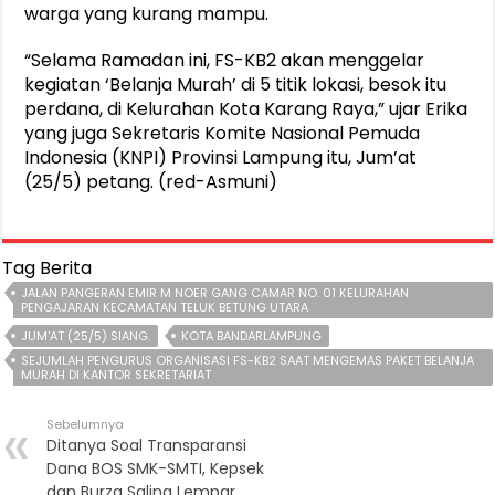
warga yang kurang mampu.
“Selama Ramadan ini, FS-KB2 akan menggelar
kegiatan ‘Belanja Murah’ di 5 titik lokasi, besok itu
perdana, di Kelurahan Kota Karang Raya,” ujar Erika
yang juga Sekretaris Komite Nasional Pemuda
Indonesia (KNPI) Provinsi Lampung itu, Jum’at
(25/5) petang. (red-Asmuni)
Tag Berita
JALAN PANGERAN EMIR M NOER GANG CAMAR NO. 01 KELURAHAN
PENGAJARAN KECAMATAN TELUK BETUNG UTARA
JUM'AT (25/5) SIANG.
KOTA BANDARLAMPUNG
SEJUMLAH PENGURUS ORGANISASI FS-KB2 SAAT MENGEMAS PAKET BELANJA
MURAH DI KANTOR SEKRETARIAT
Sebelumnya
Ditanya Soal Transparansi
Dana BOS SMK-SMTI, Kepsek
dan Burza Saling Lempar