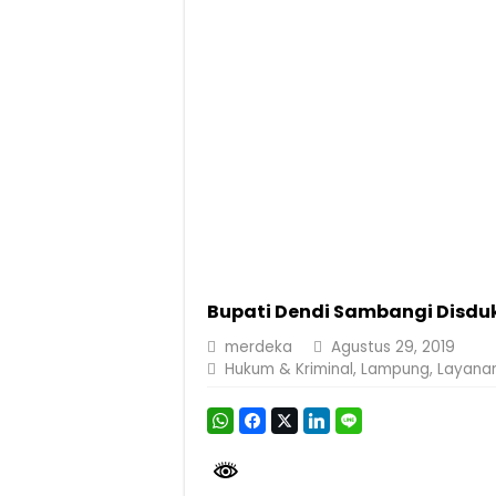
Purnama Wulan Sari Mirza Buka SiSeSa R
Purnama Wulan Sari Mirza Lepas Peserta J
Gelar Audiensi, Jasa Raharja dan Keme
Berkontribusi terhadap Keselamatan dan M
Bupati Dendi Sambangi Disdu
merdeka
Agustus 29, 2019
Hukum & Kriminal
,
Lampung
,
Layanan