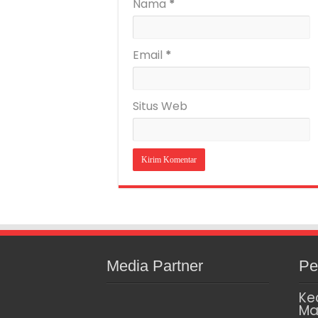
Nama
*
Email
*
Situs Web
Media Partner
Pe
Ke
Ma