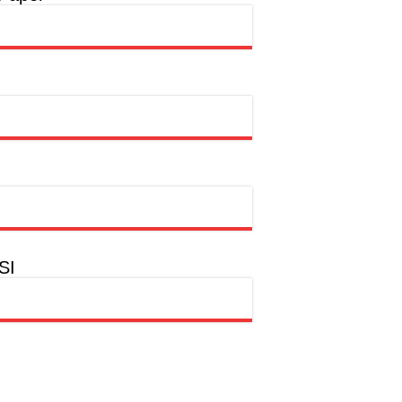
hion Muslim
SWDKLLJ
rtasi Indonesia Awards 2026
SI