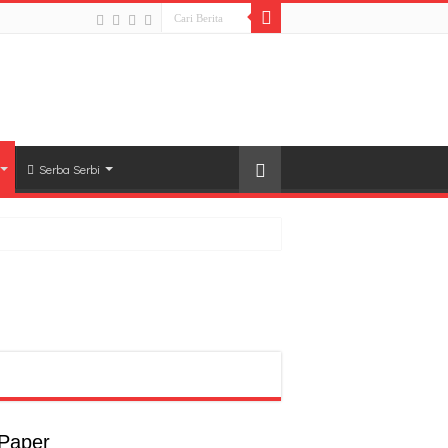
Serba Serbi
a
a
 Paper