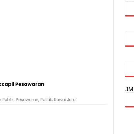
oadshow Lampung 2026, Dorong Kolaborasi Industri Kreatif dan Fas
alan Sehat Lansia, Ajak Wujudkan Lansia Sehat dan Bahagia
nterian PANRB Perkuat Koordinasi Tingkatkan Kepatuhan PKB dan 
obilitas Masyarakat, Jasa Raharja Raih Penghargaan di Ajang Transpo
kcapil Pesawaran
JM
 Publik
,
Pesawaran
,
Politik
,
Ruwai Jurai