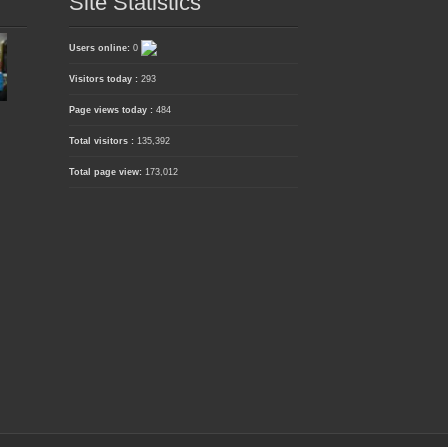
Site Statistics
Users online:
0
Visitors today :
293
Page views today :
484
Total visitors :
135,392
Total page view:
173,012