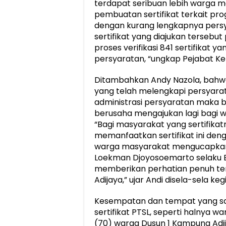
terdapat seribuan lebih warga 
pembuatan sertifikat terkait pr
dengan kurang lengkapnya persy
sertifikat yang diajukan tersebu
proses verifikasi 841 sertifikat 
persyaratan, “ungkap Pejabat Ke
Ditambahkan Andy Nazola, bahwa
yang telah melengkapi persyara
administrasi persyaratan maka 
berusaha mengajukan lagi bagi w
“Bagi masyarakat yang sertifikat
memanfaatkan sertifikat ini den
warga masyarakat mengucapkan 
Loekman Djoyosoemarto selaku 
memberikan perhatian penuh t
Adijaya,” ujar Andi disela-sela keg
Kesempatan dan tempat yang s
sertifikat PTSL, seperti halnya 
(70) warga Dusun 1 Kampung Adi