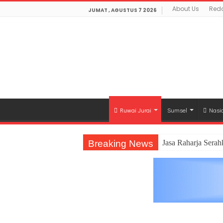
About Us
Reda
JUMAT , AGUSTUS 7 2026
Ruwai Jurai
Sumsel
Nasi
Breaking News
Jasa Raharja Sera