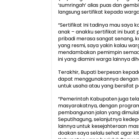
‘sumringah’ alias puas dan gemb
langsung sertifikat kepada warg
“Sertifikat Ini tadinya mau saya 
anak – anakku sertifikat ini buat
pribadi merasa sangat senang, ka
yang resmi, saya yakin kalau wa
mendambakan pemimpin semacam
ini yang diamini warga lainnya di
Terakhir, Bupati berpesan kepad
dapat menggunakannya dengan 
untuk usaha atau yang bersifat pos
“Pemerintah Kabupaten juga tel
masyarakatnya, dengan program 
pembangunan jalan yang dimulai
Seputihagung, selanjutnya kedep
lainnya untuk kesejahteraan mas
doakan saya selalu sehat agar k