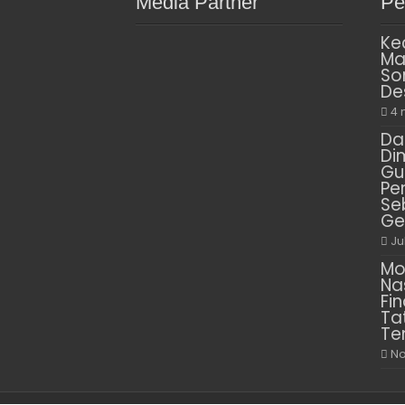
Media Partner
Pe
Ke
Ma
So
De
4 
Da
Di
Gu
Pe
Se
Ge
Ju
Mo
Na
Fin
Ta
Te
No