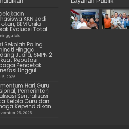
ndidikan
Layanan Publik
celakaan
hasiswa KKN Jadi
rotan, BEM Unila
sak Evaluasi Total
minggu lalu
ri Sekolah Paling
minati Hingga
dang Juara, SMPN 2
rkuat Reputasi
bagai Pencetak
nerasi Unggul
li 5, 2026
mentum Hari Guru
sional, Pemerintah
alisasi Sentralisasi
ta Kelola Guru dan
naga Kependidikan
vember 25, 2025