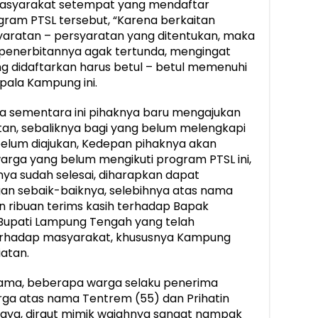
masyarakat setempat yang mendaftar
ogram PTSL tersebut, “Karena berkaitan
aratan – persyaratan yang ditentukan, maka
t penerbitannya agak tertunda, mengingat
yang didaftarkan harus betul – betul memenuhi
pala Kampung ini.
 sementara ini pihaknya baru mengajukan
tan, sebaliknya bagi yang belum melengkapi
belum diajukan, Kedepan pihaknya akan
arga yang belum mengikuti program PTSL ini,
nya sudah selesai, diharapkan dapat
gan sebaik-baiknya, selebihnya atas nama
ribuan terims kasih terhadap Bapak
Bupati Lampung Tengah yang telah
erhadap masyarakat, khususnya Kampung
iatan.
ama, beberapa warga selaku penerima
warga atas nama Tentrem (55) dan Prihatin
jaya, diraut mimik wajahnya sangat nampak