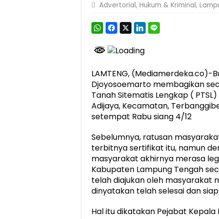
Advertorial
,
Hukum & Kriminal
,
Lamp
LAMTENG, (Mediamerdeka.co)-B
Djoyosoemarto membagikan secar
Tanah Sitematis Lengkap ( PTS
Adijaya, Kecamatan, Terbanggibe
setempat Rabu siang 4/12
Sebelumnya, ratusan masyarakat 
terbitnya sertifikat itu, namun de
masyarakat akhirnya merasa leg
Kabupaten Lampung Tengah seca
telah diajukan oleh masyarakat 
dinyatakan telah selesai dan siap
Hal itu dikatakan Pejabat Kepal