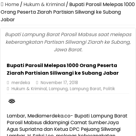
Dirut Jasa Raharja Dampingi Wamenhub Tinjau Penanganan Korban
Home
/
Hukum & Kriminal
/
Bupati Parosil Melepas 1000
Pastikan Pelayanan Maksimal, Direksi Jasa Raharja Tinjau Korban 
Orang Peserta Ziarah Partisian Siliwangi ke Subang
Jabar
Dirut Jasa Raharja Dampingi Wamenhub Tinjau Penanganan Korban
Jasa Raharja Jamin Seluruh Korban Kebakaran KM Mutiara Sentosa 
Bupati Lampung Barat Parosil Mabsus saat melepas
keberangkatan Partisan Siliwangi Ziarah ke Subang,
Gelar Audiensi, Jasa Raharja dan Kementerian PANRB Perkuat K
Jawa Barat.
Berkontribusi terhadap Keselamatan dan Mobilitas Masyarakat, Jasa
Pemprov Lampung Dukung Penuh Lampung Financial Festival, Perk
Bupati Parosil Melepas 1000 Orang Peserta
Ziarah Partisian Siliwangi ke Subang Jabar
Pengesahan Raperda APBD 2025 Jadi Langkah Penguatan Akuntabi
merdeka
November 17, 2018
Ketua PMI Provinsi Lampung Lantik Pengurus PMI Lampung Selat
Hukum & Kriminal
,
Lampung
,
Lampung Barat
,
Politik
Lambar, Mediamerdeka.co- Bupati Lampung Barat
Parosil Mabsus didampingi Camat SumberJaya
Agus Supriatna dan Ketua DPC Pejuang Siliwangi
Lambar, H. Sakri Leo, melepas keberangkatan