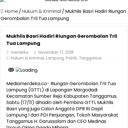
Home
/
Hukum & Kriminal
/
Mukhlis Basri Hadiri Riungan
Gerombalan Tril Tua Lampung
Mukhlis Basri Hadiri Riungan Gerombalan Tril
Tua Lampung
merdeka
November 17, 2018
Hukum & Kriminal
,
Lampung
,
Politik
,
Tanggamus
Mediamerdeka.co- Riungan Gerombolan Tril Tua
Lampung (GTTL) di Lapangan Margodadi
Kecamatan Sumber Rejo Kabupaten Tanggamus,
Sabtu (17/11) dihadiri oleh Pembina GTTL Mukhlis
Basri yang juga Calon Anggota DPR RI Dapil
Lampung I dari PDI Perjuangan, Tokoh Masyarakat
Tanggamus H. Darussalam dan CEO Medinas
Group Oking Ganda Miharja.