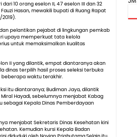
JM
dari 10 orang eselon II, 47 eselon III dan 32
 Fauzi Hasan, mewakili bupati di Ruang Rapat
/2019).
dan pelantikan pejabat di lingkungan pemkab
ri upaya memperkuat tata kelola
erius untuk memaksimalkan kualitas
lon II yang dilantik, empat diantaranya akan
dinas terpilih hasil proses seleksi terbuka
 beberapa waktu terakhir.
ksi itu diantaranya; Budiman Jaya, dilantik
. Miral Hayadi, sebelumnya menjabat Kabag
aru sebagai Kepala Dinas Pemberdayaan
mnya menjabat Sekretaris Dinas Kesehatan kini
esehatan. Kemudian kursi Kepala Badan
i diduduki oleh Novian Priahutama.Selain itu,