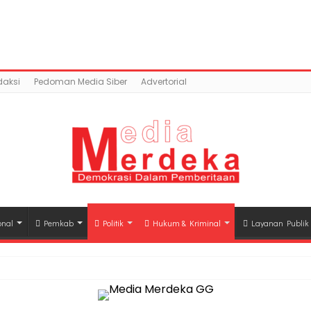
tent/uploads/2019/12/IMG_20191223_112520.jpg): Failed 
o/public_html/wp-content/plugins/easy-social-sh
daksi
Pedoman Media Siber
Advertorial
onal
Pemkab
Politik
Hukum & Kriminal
Layanan Publik
hli Waris Korban Kebakaran KM Mutiara Sentosa II