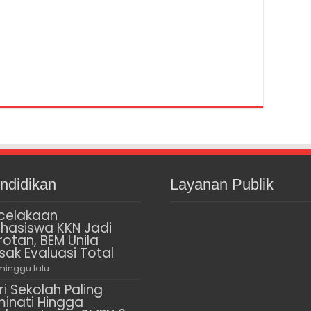
ndidikan
Layanan Publik
celakaan
hasiswa KKN Jadi
rotan, BEM Unila
sak Evaluasi Total
minggu lalu
ri Sekolah Paling
minati Hingga