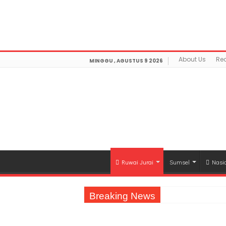
Warning
: getimagesize(https://mediamerdeka.co/wp-con
Found in
/home/u711060917/domains/mediamerdeka.c
optimization/class-opengraph.php
on line
630
About Us
Re
MINGGU , AGUSTUS 9 2026
Ruwai Jurai
Sumsel
Nasi
Breaking News
Jasa Raharja Serahkan Santunan kepada A