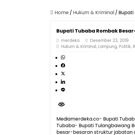
Canangkan Desa TAPIS dan Luncurkan S
Pemprov Lampung Berhasil Kendalikan Infla
Home
/
Hukum & Kriminal
/
Bupati
Pemprov Lampung Perkuat Pembangunan 
Bupati Tubaba Rombak Besar
Dirut Jasa Raharja Dampingi Wamenhub T
merdeka
Desember 23, 2019
Pastikan Pelayanan Maksimal, Direksi Jas
Hukum & Kriminal
,
Lampung
,
Politik
,
R
Dirut Jasa Raharja Dampingi Wamenhub T
Jasa Raharja Jamin Seluruh Korban Kebak
Gubernur Mirza Ajak IAI Darul Fattah Ce
Purnama Wulan Sari Mirza Buka SiSeSa R
Mediamerdeka.co- Bupati Tubab
Tubaba- Bupati Tulangbawang 
besar-besaran struktur jabatan di