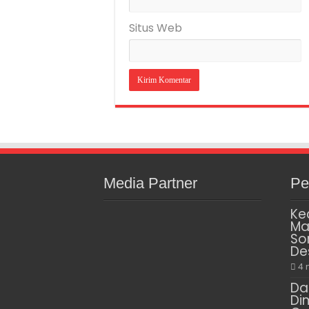
Situs Web
Media Partner
Pe
Ke
Ma
So
De
4 
Da
Di