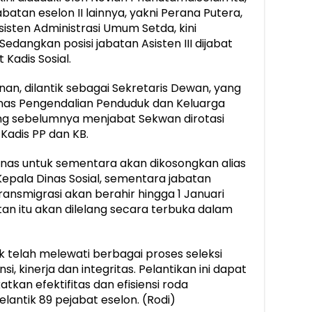
atan eselon II lainnya, yakni Perana Putera,
sten Administrasi Umum Setda, kini
edangkan posisi jabatan Asisten III dijabat
Kadis Sosial.
nan, dilantik sebagai Sekretaris Dewan, yang
nas Pengendalian Penduduk dan Keluarga
ng sebelumnya menjabat Sekwan dirotasi
Kadis PP dan KB.
nas untuk sementara akan dikosongkan alias
i Kepala Dinas Sosial, sementara jabatan
ansmigrasi akan berahir hingga 1 Januari
an itu akan dilelang secara terbuka dalam
ik telah melewati berbagai proses seleksi
i, kinerja dan integritas. Pelantikan ini dapat
kan efektifitas dan efisiensi roda
lantik 89 pejabat eselon. (Rodi)