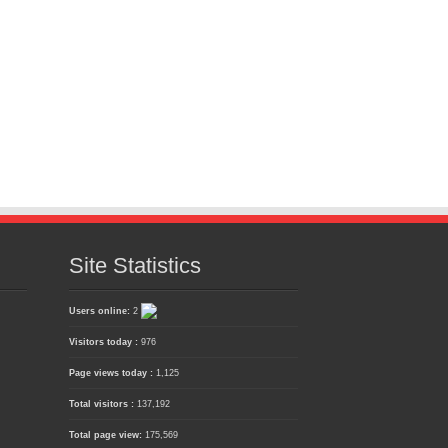
Site Statistics
Users online:
2
Visitors today :
976
Page views today :
1,125
Total visitors :
137,192
Total page view:
175,569