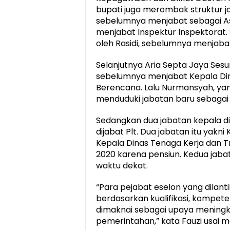
bupati juga merombak struktur jab
sebelumnya menjabat sebagai Asi
menjabat Inspektur Inspektorat. S
oleh Rasidi, sebelumnya menjabat 
Selanjutnya Aria Septa Jaya Sesu
sebelumnya menjabat Kepala Di
Berencana. Lalu Nurmansyah, ya
menduduki jabatan baru sebagai 
Sedangkan dua jabatan kepala di
dijabat Plt. Dua jabatan itu yakn
Kepala Dinas Tenaga Kerja dan Tr
2020 karena pensiun. Kedua jabat
waktu dekat.
“Para pejabat eselon yang dilant
berdasarkan kualifikasi, kompetens
dimaknai sebagai upaya meningkat
pemerintahan,” kata Fauzi usai me