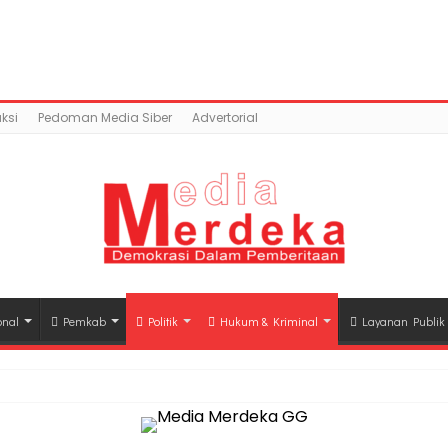
ntent/uploads/2018/04/IMG-20180414-WA0054.jpg): Faile
a.co/public_html/wp-content/plugins/easy-socia
ksi
Pedoman Media Siber
Advertorial
onal
Pemkab
Politik
Hukum & Kriminal
Layanan Publik
hli Waris Korban Kebakaran KM Mutiara Sentosa II