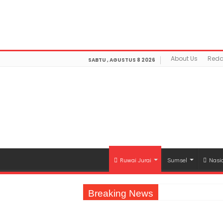
Warning
: getimagesize(https://mediamerdeka.co/wp-co
Not Found in
/home/u711060917/domains/mediamerdek
optimization/class-opengraph.php
on line
630
About Us
Reda
SABTU , AGUSTUS 8 2026
Ruwai Jurai
Sumsel
Nasi
Breaking News
Jasa Raharja Serahkan Santunan kepada A