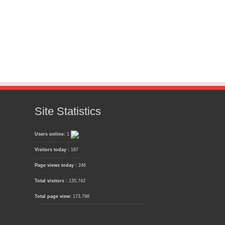
Site Statistics
Users online:
1
Visitors today :
187
Page views today :
246
Total visitors :
135,742
Total page view:
173,798