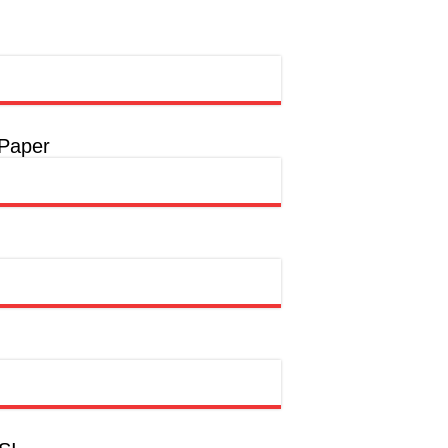
rong Pembangunan SDM Dimulai dari Desa
t
a
 Paper
a
hion Muslim