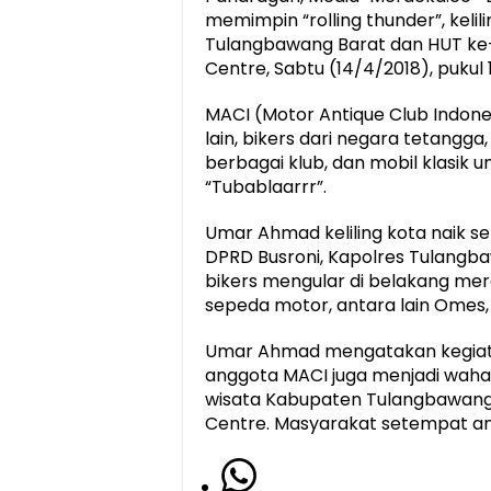
memimpin “rolling thunder”, keli
Tulangbawang Barat dan HUT ke-
Centre, Sabtu (14/4/2018), pukul 
MACI (Motor Antique Club Indon
lain, bikers dari negara tetangg
berbagai klub, dan mobil klasik 
“Tubablaarrr”.
Umar Ahmad keliling kota naik s
DPRD Busroni, Kapolres Tulangb
bikers mengular di belakang mer
sepeda motor, antara lain Omes, I
Umar Ahmad mengatakan kegiatan 
anggota MACI juga menjadi wah
wisata Kabupaten Tulangbawang 
Centre. Masyarakat setempat ant