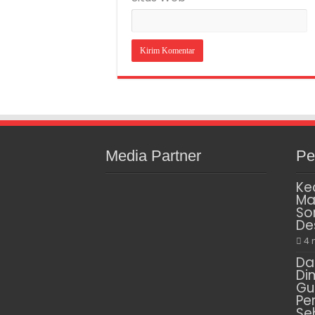
Media Partner
Pe
Ke
Ma
So
De
4 
Da
Di
Gu
Pe
Se