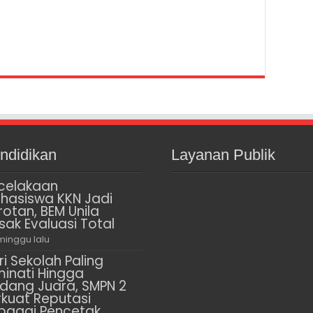
ndidikan
Layanan Publik
celakaan
hasiswa KKN Jadi
rotan, BEM Unila
sak Evaluasi Total
minggu lalu
ri Sekolah Paling
minati Hingga
dang Juara, SMPN 2
rkuat Reputasi
bagai Pencetak