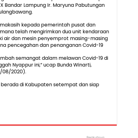
XX Bandar Lampung Ir. Maryuna Pabutungan
ulangbawang.
imakasih kepada pemerintah pusat dan
 dimana telah mengirimkan dua unit kendaraan
gki air dan mesin penyemprot masing-masing
una pencegahan dan penanganan Covid-19
nambah semangat dalam melawan Covid-19 di
gah Nyappur ini,” ucap Bunda Winarti,
5/08/2020).
ah berada di Kabupaten setempat dan siap
Berikutnya