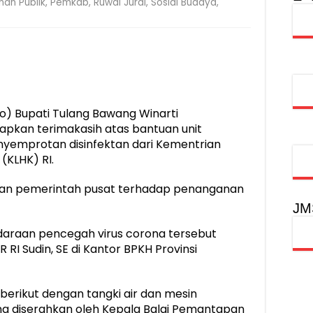
nan Publik
,
Pemkab
,
Ruwai Jurai
,
Sosial Budaya
,
injau Penanganan Korban KM Mutiara Sentosa II di RS PHC Surabay
aran KM Mutiara Sentosa II di Perairan Sumenep
tak SDM Adaptif Berlandaskan Nilai Agama
oadshow Lampung 2026, Dorong Kolaborasi Industri Kreatif dan Fas
) Bupati Tulang Bawang Winarti
apkan terimakasih atas bantuan unit
nyemprotan disinfektan dari Kementrian
(KLHK) RI.
lian pemerintah pusat terhadap penanganan
JM
daraan pencegah virus corona tersebut
 RI Sudin, SE di Kantor BPKH Provinsi
 berikut dengan tangki air dan mesin
g diserahkan oleh Kepala Balai Pemantapan