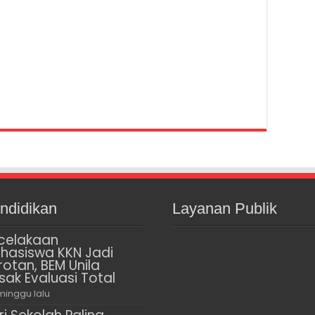
ndidikan
Layanan Publik
celakaan
hasiswa KKN Jadi
rotan, BEM Unila
sak Evaluasi Total
minggu lalu