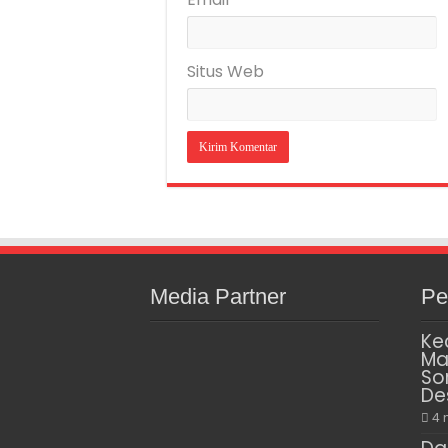
Situs Web
Media Partner
Pe
Ke
Ma
So
De
4 