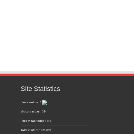
Site Statistics
Users online:
4
Visitors today :
314
Page views today :
446
Total visitors :
135,869