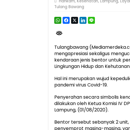
Hankam
,
Kesehatan
,
Lampung
,
Laya
Tulang Bawang
Dirut Jasa Raharja Dampingi Wamenhub T
Jasa Raharja Jamin Seluruh Korban Kebak
Gubernur Mirza Ajak IAI Darul Fattah Ce
Purnama Wulan Sari Mirza Buka SiSeSa R
Tulangbawang (Mediamerdeka.co
mengapresiasi sekaligus menguc
kendaraan jenis bentor untuk pe
Lingkungan Hidup dan Kehutanan 
Hal ini merupakan wujud kepedu
pandemi virus Covid-19.
Penyerahan secara simbolis ken
dilakukan oleh Ketua Komisi IV DPR
Lampung, (01/08/2020).
Bentor tersebut sebanyak 2 unit,
penyemprot masing-masing, yan