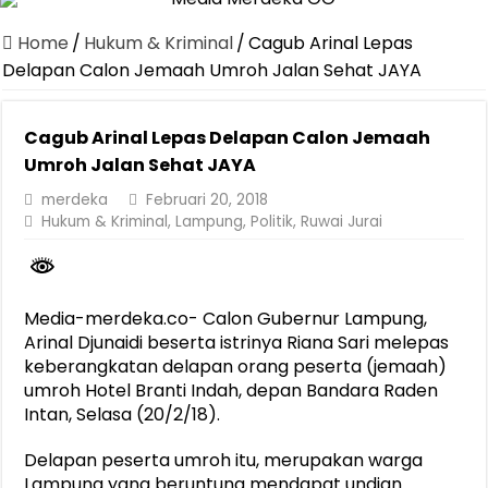
Canangkan Desa TAPIS dan Luncurkan Sekolah Lansia di Kampun
Home
/
Hukum & Kriminal
/
Cagub Arinal Lepas
Pemprov Lampung Berhasil Kendalikan Inflasi, Jadi Provinsi dengan 
Delapan Calon Jemaah Umroh Jalan Sehat JAYA
Pemprov Lampung Perkuat Pembangunan Rumah Layak Huni untuk
Cagub Arinal Lepas Delapan Calon Jemaah
Dirut Jasa Raharja Dampingi Wamenhub Tinjau Penanganan Korban
Umroh Jalan Sehat JAYA
Pastikan Pelayanan Maksimal, Direksi Jasa Raharja Tinjau Korban 
merdeka
Februari 20, 2018
Dirut Jasa Raharja Dampingi Wamenhub Tinjau Penanganan Korban
Hukum & Kriminal
,
Lampung
,
Politik
,
Ruwai Jurai
Jasa Raharja Jamin Seluruh Korban Kebakaran KM Mutiara Sentosa 
Gubernur Mirza Ajak IAI Darul Fattah Cetak SDM Adaptif Berland
Media-merdeka.co- Calon Gubernur Lampung,
Purnama Wulan Sari Mirza Buka SiSeSa Roadshow Lampung 2026, Do
Arinal Djunaidi beserta istrinya Riana Sari melepas
keberangkatan delapan orang peserta (jemaah)
umroh Hotel Branti Indah, depan Bandara Raden
Intan, Selasa (20/2/18).
Delapan peserta umroh itu, merupakan warga
Lampung yang beruntung mendapat undian