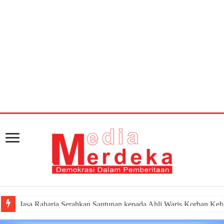
Warning
: getimagesize(https://mediamerdeka.co/wp-
content/uploads/2018/03/5C6C4DE5-C9B3-4593-
B993-D1F23A4E8ADA.jpeg): Failed to open stream: HTTP
request failed! HTTP/1.1 404 Not Found in
/home/u711060917/domains/mediamerdeka.co/pub
content/plugins/easy-social-share-
buttons3/lib/modules/social-share-
optimization/class-opengraph.php
on line
630
Canangkan Desa TAPIS dan Luncurkan Sekolah Lansia di Ka