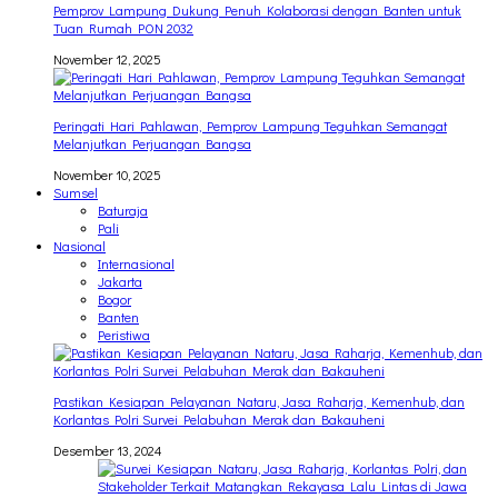
Pemprov Lampung Dukung Penuh Kolaborasi dengan Banten untuk
Tuan Rumah PON 2032
November 12, 2025
Peringati Hari Pahlawan, Pemprov Lampung Teguhkan Semangat
Melanjutkan Perjuangan Bangsa
November 10, 2025
Sumsel
Baturaja
Pali
Nasional
Internasional
Jakarta
Bogor
Banten
Peristiwa
Pastikan Kesiapan Pelayanan Nataru, Jasa Raharja, Kemenhub, dan
Korlantas Polri Survei Pelabuhan Merak dan Bakauheni
Desember 13, 2024