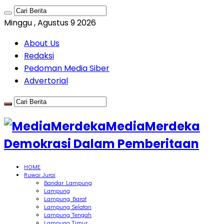
Minggu , Agustus 9 2026
About Us
Redaksi
Pedoman Media Siber
Advertorial
MediaMerdeka
Demokrasi Dalam Pemberitaan
HOME
Ruwai Jurai
Bandar Lampung
Lampung
Lampung Barat
Lampung Selatan
Lampung Tengah
Lampung Timur