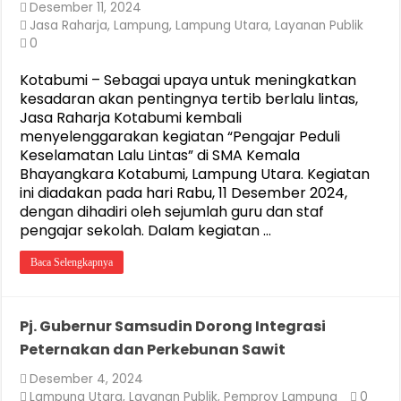
Desember 11, 2024
Jasa Raharja
,
Lampung
,
Lampung Utara
,
Layanan Publik
0
Kotabumi – Sebagai upaya untuk meningkatkan
kesadaran akan pentingnya tertib berlalu lintas,
Jasa Raharja Kotabumi kembali
menyelenggarakan kegiatan “Pengajar Peduli
Keselamatan Lalu Lintas” di SMA Kemala
Bhayangkara Kotabumi, Lampung Utara. Kegiatan
ini diadakan pada hari Rabu, 11 Desember 2024,
dengan dihadiri oleh sejumlah guru dan staf
pengajar sekolah. Dalam kegiatan …
Baca Selengkapnya
Pj. Gubernur Samsudin Dorong Integrasi
Peternakan dan Perkebunan Sawit
Desember 4, 2024
Lampung Utara
,
Layanan Publik
,
Pemprov Lampung
0