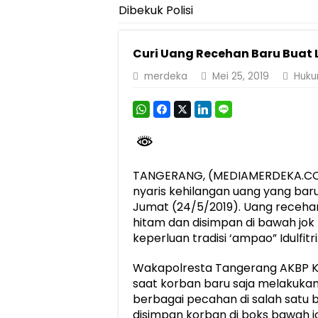
Dibekuk Polisi
Dirut Jasa Raharja Dampingi Wamenhub T
Jasa Raharja Jamin Seluruh Korban Kebak
Curi Uang Recehan Baru Buat L
Gelar Audiensi, Jasa Raharja dan Keme
merdeka
Mei 25, 2019
Huku
Berkontribusi terhadap Keselamatan dan M
Pemprov Lampung Dukung Penuh Lampung F
Pengesahan Raperda APBD 2025 Jadi Lan
Ketua PMI Provinsi Lampung Lantik Peng
TANGERANG, (MEDIAMERDEKA.CO)
nyaris kehilangan uang yang baru 
Jumat (24/5/2019). Uang recehan
hitam dan disimpan di bawah jok
keperluan tradisi ‘ampao” Idulfitri
Wakapolresta Tangerang AKBP Ko
saat korban baru saja melakukan
berbagai pecahan di salah satu b
disimpan korban di boks bawah jo