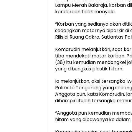
Lampu Merah Balaraja, korban d
kendaraan tidak menyala.
“Korban yang sedianya akan ditil
sedangkan motornya diparkir di 
Rilis di Ruang Cakra, Satlantas P
Komarudin melanjutkan, saat korb
tiba mendekati motor korban. P
(38) itu kemudian mendongkel j
yang dibungkus plastik hitam.
Ia melanjutkan, aksi tersangka Iw
Polresta Tangerang yang sedang m
Anggota pun, kata Komarudin, l
dihampiri itulah tersangka menu
“Anggota pun kemudian membawa
hitam yang dibawanya ke dalam P
Komarudin berujar, saat tersang