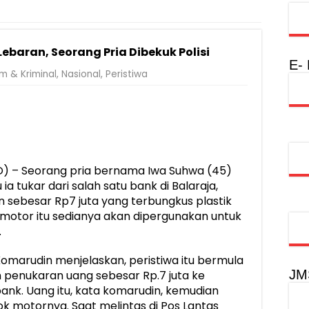
injau Penanganan Korban KM Mutiara Sentosa II di RS PHC Surabay
aran KM Mutiara Sentosa II di Perairan Sumenep
ebaran, Seorang Pria Dibekuk Polisi
nterian PANRB Perkuat Koordinasi Tingkatkan Kepatuhan PKB dan 
E-
m & Kriminal
,
Nasional
,
Peristiwa
obilitas Masyarakat, Jasa Raharja Raih Penghargaan di Ajang Transpo
inancial Festival, Perkuat Literasi Keuangan Generasi Muda
gkah Penguatan Akuntabilitas dan Pembangunan Lampung
urus PMI Lampung Selatan Masa Bakti 2026-2031, Tekankan Pengab
 – Seorang pria bernama Iwa Suhwa (45)
ia tukar dari salah satu bank di Balaraja,
 sebesar Rp7 juta yang terbungkus plastik
 motor itu sedianya akan dipergunakan untuk
.
marudin menjelaskan, peristiwa itu bermula
JM
 penukaran uang sebesar Rp.7 juta ke
ank. Uang itu, kata komarudin, kemudian
k motornya. Saat melintas di Pos Lantas