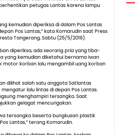
iberhentikan petugas Lantas karena lampu
ang kemudian diperiksa di dalam Pos Lantas
depan Pos Lantas,” kata Komarudin saat Press
olresta Tangerang, Sabtu (25/5/2019).
an diperiksa, ada seorang pria yang tiba-
ria yang kemudian diketahui bernama Iwan
ok motor korban lalu mengambil uang korban
an dilihat salah satu anggota Satlantas
engatur lalu lintas di depan Pos Lantas.
angsung menghampiri tersangka. Saat
njukkan gelagat mencurigakan.
 tersangka beserta bungkusan plastik
os Lantas,” terang Komarudin.
ka dibawa ke dalam Pos Lantas, korban