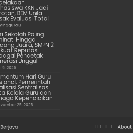
celakaan
hasiswa KKN Jadi
rotan, BEM Unila
sak Evaluasi Total
minggu lalu
ri Sekolah Paling
minati Hingga
dang Juara, SMPN 2
rkuat Reputasi
bagai Pencetak
nerasi Unggul
li 5, 2026
mentum Hari Guru
sional, Pemerintah
alisasi Sentralisasi
ta Kelola Guru dan
naga Kependidikan
vember 25, 2025
 Berjaya
About