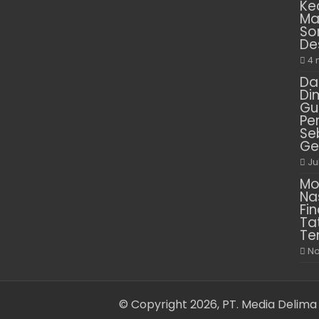
Ke
Ma
So
De
4 
Da
Di
Gu
Pe
Se
Ge
Ju
Mo
Na
Fin
Ta
Te
No
© Copyright 2026, PT. Media Delima