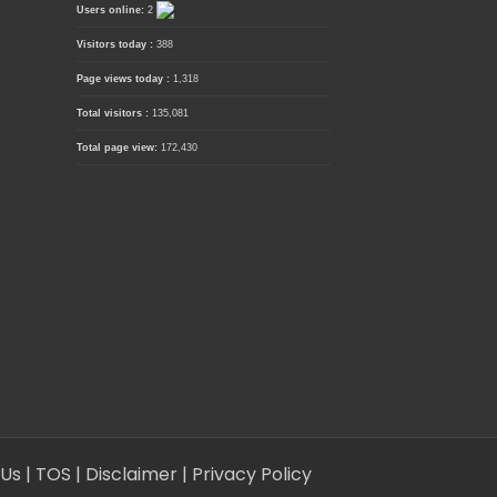
Users online:
2
Visitors today :
388
Page views today :
1,318
Total visitors :
135,081
Total page view:
172,430
 Us
| TOS
| Disclaimer
| Privacy Policy