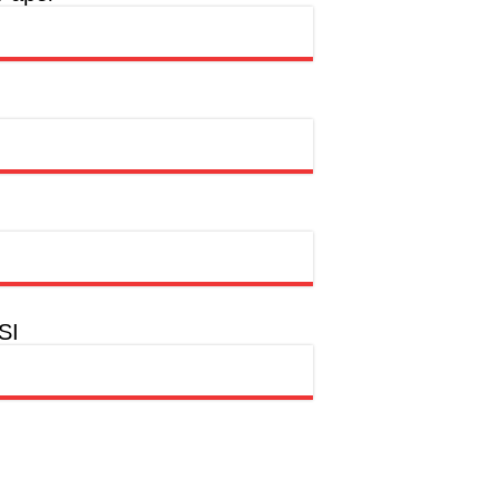
rtasi Indonesia Awards 2026
dian Kemanusiaan
SI