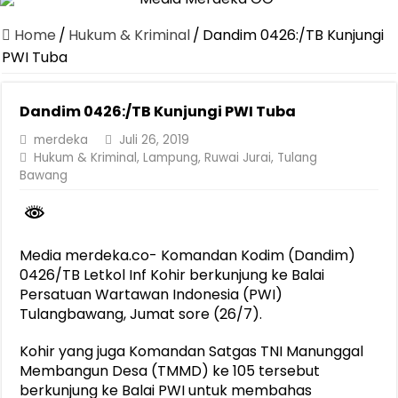
Canangkan Desa TAPIS dan Luncurkan Sekolah Lansia di Kampun
Home
/
Hukum & Kriminal
/
Dandim 0426:/TB Kunjungi
Pemprov Lampung Berhasil Kendalikan Inflasi, Jadi Provinsi dengan 
PWI Tuba
Pemprov Lampung Perkuat Pembangunan Rumah Layak Huni untuk
Dandim 0426:/TB Kunjungi PWI Tuba
Dirut Jasa Raharja Dampingi Wamenhub Tinjau Penanganan Korban
merdeka
Juli 26, 2019
Pastikan Pelayanan Maksimal, Direksi Jasa Raharja Tinjau Korban 
Hukum & Kriminal
,
Lampung
,
Ruwai Jurai
,
Tulang
Dirut Jasa Raharja Dampingi Wamenhub Tinjau Penanganan Korban
Bawang
Jasa Raharja Jamin Seluruh Korban Kebakaran KM Mutiara Sentosa 
Gubernur Mirza Ajak IAI Darul Fattah Cetak SDM Adaptif Berland
Media merdeka.co- Komandan Kodim (Dandim)
Purnama Wulan Sari Mirza Buka SiSeSa Roadshow Lampung 2026, Do
0426/TB Letkol Inf Kohir berkunjung ke Balai
Persatuan Wartawan Indonesia (PWI)
Tulangbawang, Jumat sore (26/7).
Kohir yang juga Komandan Satgas TNI Manunggal
Membangun Desa (TMMD) ke 105 tersebut
berkunjung ke Balai PWI untuk membahas