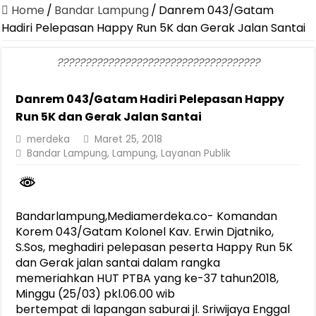
Canangkan Desa TAPIS dan Luncurkan Sekolah Lansia di Kampun
Home
/
Bandar Lampung
/
Danrem 043/Gatam
Pemprov Lampung Berhasil Kendalikan Inflasi, Jadi Provinsi dengan 
Hadiri Pelepasan Happy Run 5K dan Gerak Jalan Santai
Pemprov Lampung Perkuat Pembangunan Rumah Layak Huni untuk
????????????????????????????????????
Dirut Jasa Raharja Dampingi Wamenhub Tinjau Penanganan Korban
Danrem 043/Gatam Hadiri Pelepasan Happy
Pastikan Pelayanan Maksimal, Direksi Jasa Raharja Tinjau Korban 
Run 5K dan Gerak Jalan Santai
Dirut Jasa Raharja Dampingi Wamenhub Tinjau Penanganan Korban
merdeka
Maret 25, 2018
Jasa Raharja Jamin Seluruh Korban Kebakaran KM Mutiara Sentosa 
Bandar Lampung
,
Lampung
,
Layanan Publik
Gubernur Mirza Ajak IAI Darul Fattah Cetak SDM Adaptif Berland
Purnama Wulan Sari Mirza Buka SiSeSa Roadshow Lampung 2026, Do
Bandarlampung
,Mediamerdeka.co-
Komandan
Ko
rem 043/Gatam Kolonel Kav. Erwin Djatniko,
S.Sos
, meghadiri
p
e
lepasan peserta Happy Run 5K
dan Gerak jalan santai dalam rangka
memeriahkan
HUT
PTBA yang ke-37 tahun
2018
,
Minggu (25/03) pkl.06.00 wib
bertempat
di
lapangan saburai jl. Sriwijaya Enggal