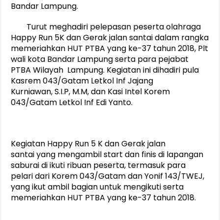
Bandar Lampung.
Turut meghadiri
p
e
lepasan peserta olahraga
Happy Run 5K dan Gerak jalan santai dalam rangka
memeriahkan
HUT
PTBA yang ke-37 tahun
2018
,
Plt
wali kota Bandar Lampung
serta para pejabat
PTBA Wilayah Lampung. Kegiatan ini dihadiri pula
Kasrem 043/Gatam
Letkol Inf Jajang
Kurniawan
,
S.I.P, M.M
, dan Kasi Intel Korem
043/Gatam Letkol Inf Edi Yanto.
Kegiatan
Happy Run 5 K dan Gerak jalan
santai
yang mengambil start dan finis di lapangan
saburai di
ikuti
ribuan peserta
, termasuk para
pelari dari Korem 043/Gatam dan Yonif 143/TWEJ,
yang ikut ambil bagian untuk mengikuti serta
memeriahkan
HUT
PTBA yang ke-37 tahun
2018
.