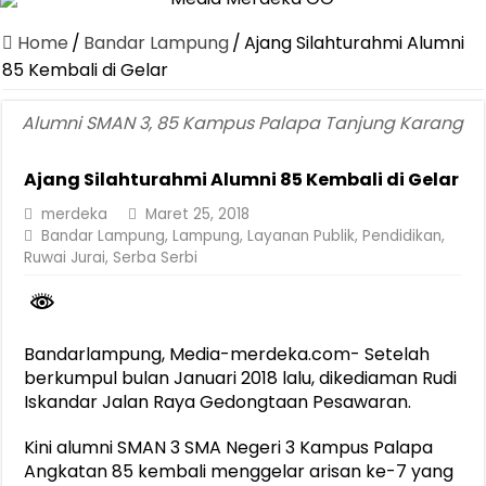
Dirut Jasa Raharja Dampingi Wamenhub Tinjau Penanganan Korban
Home
/
Bandar Lampung
/
Ajang Silahturahmi Alumni
Pastikan Pelayanan Maksimal, Direksi Jasa Raharja Tinjau Korban 
85 Kembali di Gelar
Dirut Jasa Raharja Dampingi Wamenhub Tinjau Penanganan Korban
Alumni SMAN 3, 85 Kampus Palapa Tanjung Karang
Jasa Raharja Jamin Seluruh Korban Kebakaran KM Mutiara Sentosa 
Ajang Silahturahmi Alumni 85 Kembali di Gelar
Gelar Audiensi, Jasa Raharja dan Kementerian PANRB Perkuat K
merdeka
Maret 25, 2018
Berkontribusi terhadap Keselamatan dan Mobilitas Masyarakat, Jasa
Bandar Lampung
,
Lampung
,
Layanan Publik
,
Pendidikan
,
Jasa Raharja dan Korlantas Polri Ajak Masyarakat Akhiri Lawan Ar
Ruwai Jurai
,
Serba Serbi
FLLAJ Kabupaten Tanggamus Perkuat Sinergi Keselamatan Lalu Li
Festival Literasi Lampung 2026 Dorong Perpustakaan Jadi Ruang Ed
Bandarlampung, Media-merdeka.com- Setelah
berkumpul bulan Januari 2018 lalu, dikediaman Rudi
Iskandar Jalan Raya Gedongtaan Pesawaran.
Kini alumni SMAN 3 SMA Negeri 3 Kampus Palapa
Angkatan 85 kembali menggelar arisan ke-7 yang