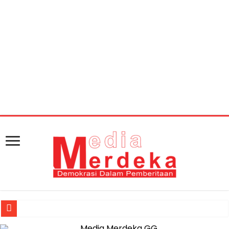
Warning
: getimagesize(https://mediamerdeka.co/wp-
content/uploads/2018/03/IMG-20180113-WA0045-
35ebwr0dqp7kjpnp103r4a.jpg): Failed to open stream:
HTTP request failed! HTTP/1.1 404 Not Found in
/home/u711060917/domains/mediamerdeka.co/pub
content/plugins/easy-social-share-
buttons3/lib/modules/social-share-
optimization/class-opengraph.php
on line
630
Jasa Raharja Serahkan Santunan kepada Ahli Waris Korban Kebakar