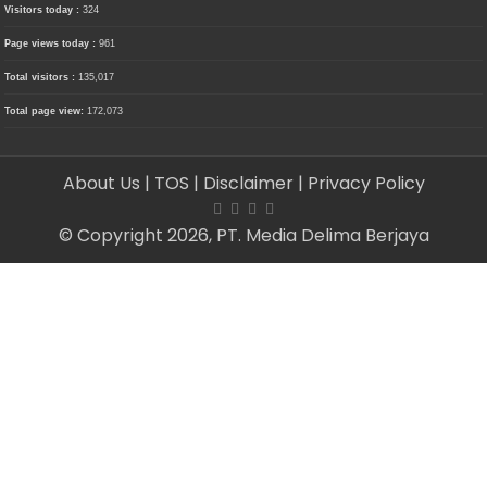
Visitors today :
324
Page views today :
961
Total visitors :
135,017
Total page view:
172,073
About Us
| TOS
| Disclaimer
| Privacy Policy
© Copyright 2026, PT. Media Delima Berjaya