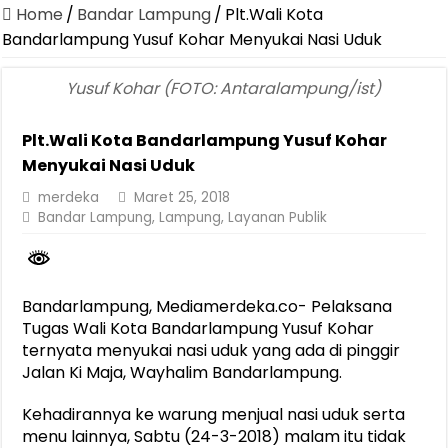
Canangkan Desa TAPIS dan Luncurkan Sekolah Lansia di Kampun
Home
/
Bandar Lampung
/
Plt.Wali Kota
Pemprov Lampung Berhasil Kendalikan Inflasi, Jadi Provinsi dengan 
Bandarlampung Yusuf Kohar Menyukai Nasi Uduk
Pemprov Lampung Perkuat Pembangunan Rumah Layak Huni untuk
Yusuf Kohar (FOTO: Antaralampung/ist)
Dirut Jasa Raharja Dampingi Wamenhub Tinjau Penanganan Korban
Plt.Wali Kota Bandarlampung Yusuf Kohar
Pastikan Pelayanan Maksimal, Direksi Jasa Raharja Tinjau Korban 
Menyukai Nasi Uduk
Dirut Jasa Raharja Dampingi Wamenhub Tinjau Penanganan Korban
merdeka
Maret 25, 2018
Jasa Raharja Jamin Seluruh Korban Kebakaran KM Mutiara Sentosa 
Bandar Lampung
,
Lampung
,
Layanan Publik
Gubernur Mirza Ajak IAI Darul Fattah Cetak SDM Adaptif Berland
Purnama Wulan Sari Mirza Buka SiSeSa Roadshow Lampung 2026, Do
Bandarlampung, Mediamerdeka.co- Pelaksana
Tugas Wali Kota Bandarlampung Yusuf Kohar
ternyata menyukai nasi uduk yang ada di pinggir
Jalan Ki Maja, Wayhalim Bandarlampung.
Kehadirannya ke warung menjual nasi uduk serta
menu lainnya, Sabtu (24-3-2018) malam itu tidak