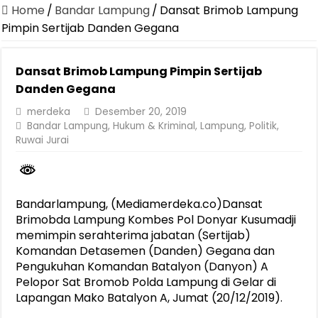
Dirut Jasa Raharja Dampingi Wamenhub Tinjau Penanganan Korban
Home
/
Bandar Lampung
/
Dansat Brimob Lampung
Pastikan Pelayanan Maksimal, Direksi Jasa Raharja Tinjau Korban 
Pimpin Sertijab Danden Gegana
Dirut Jasa Raharja Dampingi Wamenhub Tinjau Penanganan Korban
Dansat Brimob Lampung Pimpin Sertijab
Jasa Raharja Jamin Seluruh Korban Kebakaran KM Mutiara Sentosa 
Danden Gegana
Gelar Audiensi, Jasa Raharja dan Kementerian PANRB Perkuat K
merdeka
Desember 20, 2019
Berkontribusi terhadap Keselamatan dan Mobilitas Masyarakat, Jasa
Bandar Lampung
,
Hukum & Kriminal
,
Lampung
,
Politik
,
Ruwai Jurai
Pemprov Lampung Dukung Penuh Lampung Financial Festival, Perk
Pengesahan Raperda APBD 2025 Jadi Langkah Penguatan Akuntabi
Ketua PMI Provinsi Lampung Lantik Pengurus PMI Lampung Selat
Bandarlampung, (Mediamerdeka.co)Dansat
Brimobda Lampung Kombes Pol Donyar Kusumadji
memimpin serahterima jabatan (Sertijab)
Komandan Detasemen (Danden) Gegana dan
Pengukuhan Komandan Batalyon (Danyon) A
Pelopor Sat Bromob Polda Lampung di Gelar di
Lapangan Mako Batalyon A, Jumat (20/12/2019).