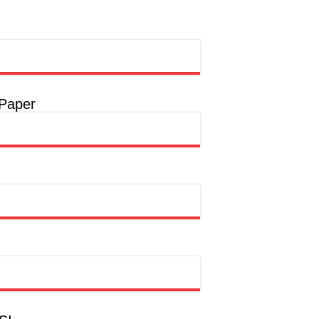
rong Pembangunan SDM Dimulai dari Desa
t
a
 Paper
a
hion Muslim