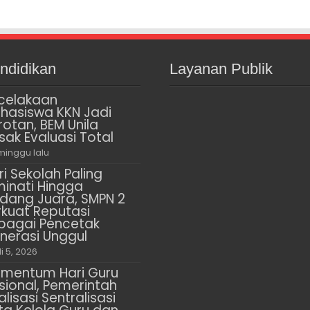
ndidikan
Layanan Publik
celakaan
hasiswa KKN Jadi
rotan, BEM Unila
sak Evaluasi Total
minggu lalu
ri Sekolah Paling
minati Hingga
dang Juara, SMPN 2
rkuat Reputasi
bagai Pencetak
nerasi Unggul
li 5, 2026
mentum Hari Guru
sional, Pemerintah
alisasi Sentralisasi