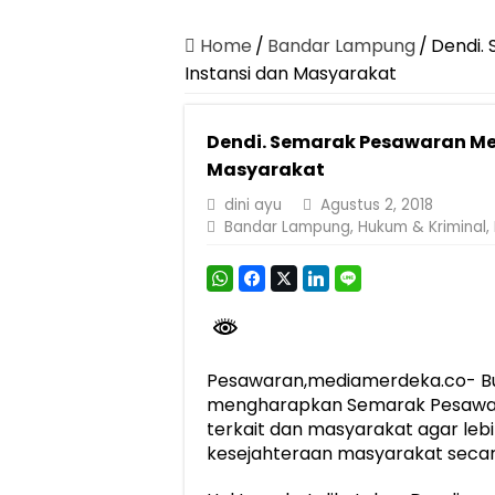
Canangkan Desa TAPIS dan Luncurkan S
Pemprov Lampung Berhasil Kendalikan Infla
Home
/
Bandar Lampung
/
Dendi.
Instansi dan Masyarakat
Pemprov Lampung Perkuat Pembangunan 
Dirut Jasa Raharja Dampingi Wamenhub T
Dendi. Semarak Pesawaran Me
Pastikan Pelayanan Maksimal, Direksi Jas
Masyarakat
Dirut Jasa Raharja Dampingi Wamenhub T
dini ayu
Agustus 2, 2018
Bandar Lampung
,
Hukum & Kriminal
,
Jasa Raharja Jamin Seluruh Korban Kebak
Gubernur Mirza Ajak IAI Darul Fattah Ce
Purnama Wulan Sari Mirza Buka SiSeSa R
Pesawaran,mediamerdeka.co- B
mengharapkan Semarak Pesawara
terkait dan masyarakat agar le
kesejahteraan masyarakat seca