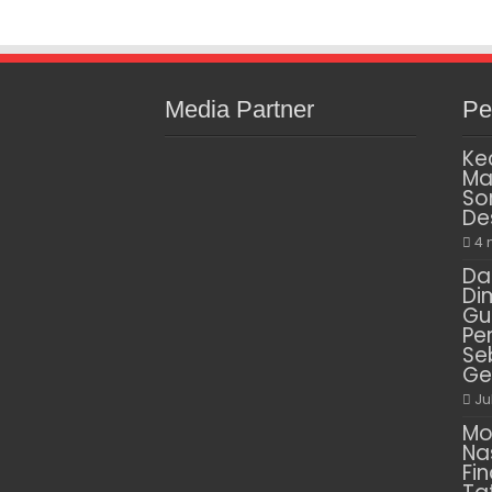
Media Partner
Pe
Ke
Ma
So
De
4 
Da
Di
Gu
Pe
Se
Ge
Ju
Mo
Na
Fin