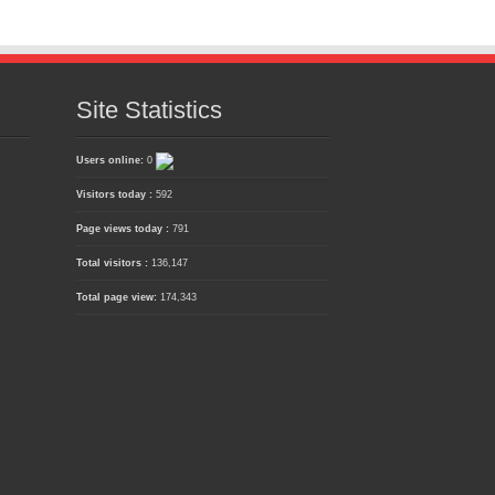
Site Statistics
Users online:
0
Visitors today :
592
Page views today :
791
Total visitors :
136,147
Total page view:
174,343