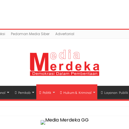
content/uploads/2018/08/4B1FA472-C7D8-4F63-8231-E3A0
mains/mediamerdeka.co/public_html/wp-content/p
class-opengraph.php
on line
630
ksi
Pedoman Media Siber
Advertorial
onal
Pemkab
Politik
Hukum & Kriminal
Layanan Publik
hli Waris Korban Kebakaran KM Mutiara Sentosa II