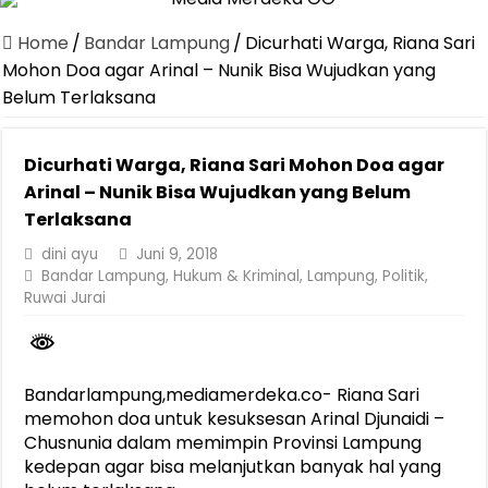
Dirut Jasa Raharja Dampingi Wamenhub Tinjau Penanganan Korban
Home
/
Bandar Lampung
/
Dicurhati Warga, Riana Sari
Pastikan Pelayanan Maksimal, Direksi Jasa Raharja Tinjau Korban 
Mohon Doa agar Arinal – Nunik Bisa Wujudkan yang
Belum Terlaksana
Dirut Jasa Raharja Dampingi Wamenhub Tinjau Penanganan Korban
Jasa Raharja Jamin Seluruh Korban Kebakaran KM Mutiara Sentosa 
Dicurhati Warga, Riana Sari Mohon Doa agar
Gelar Audiensi, Jasa Raharja dan Kementerian PANRB Perkuat K
Arinal – Nunik Bisa Wujudkan yang Belum
Berkontribusi terhadap Keselamatan dan Mobilitas Masyarakat, Jasa
Terlaksana
Jasa Raharja dan Korlantas Polri Ajak Masyarakat Akhiri Lawan Ar
dini ayu
Juni 9, 2018
Bandar Lampung
,
Hukum & Kriminal
,
Lampung
,
Politik
,
FLLAJ Kabupaten Tanggamus Perkuat Sinergi Keselamatan Lalu Li
Ruwai Jurai
Festival Literasi Lampung 2026 Dorong Perpustakaan Jadi Ruang Ed
Bandarlampung,mediamerdeka.co- Riana Sari
memohon doa untuk kesuksesan Arinal Djunaidi –
Chusnunia dalam memimpin Provinsi Lampung
kedepan agar bisa melanjutkan banyak hal yang